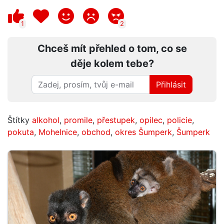
1
2
Chceš mít přehled o tom, co se
děje kolem tebe?
Přihlásit
Štítky
alkohol
,
promile
,
přestupek
,
opilec
,
policie
,
pokuta
,
Mohelnice
,
obchod
,
okres Šumperk
,
Šumperk