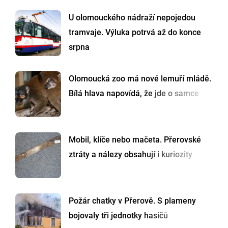
U olomouckého nádraží nepojedou
tramvaje. Výluka potrvá až do konce
srpna
Olomoucká zoo má nové lemuří mládě.
Bílá hlava napovídá, že jde o samce
Mobil, klíče nebo mačeta. Přerovské
ztráty a nálezy obsahují i kuriozity
Požár chatky v Přerově. S plameny
bojovaly tři jednotky hasičů