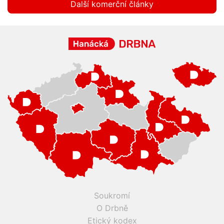
Další komerční články
Soukromí
O Drbně
Etický kodex