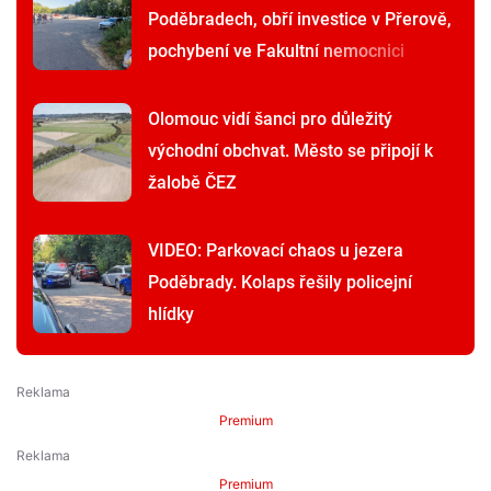
Poděbradech, obří investice v Přerově,
pochybení ve Fakultní nemocnici
Olomouc vidí šanci pro důležitý
východní obchvat. Město se připojí k
žalobě ČEZ
VIDEO: Parkovací chaos u jezera
Poděbrady. Kolaps řešily policejní
hlídky
Premium
Premium