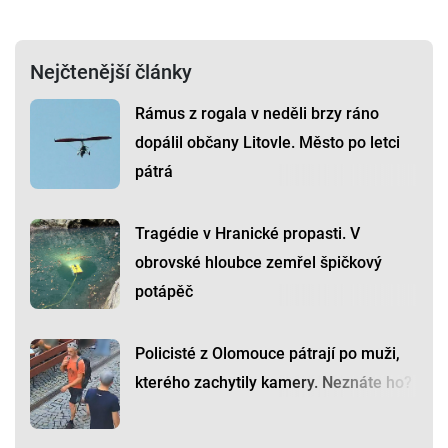
Nejčtenější články
Rámus z rogala v neděli brzy ráno
dopálil občany Litovle. Město po letci
pátrá
Tragédie v Hranické propasti. V
obrovské hloubce zemřel špičkový
potápěč
Policisté z Olomouce pátrají po muži,
kterého zachytily kamery. Neznáte ho?