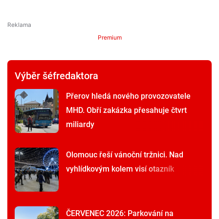
Premium
Výběr šéfredaktora
Přerov hledá nového provozovatele
MHD. Obří zakázka přesahuje čtvrt
miliardy
Olomouc řeší vánoční tržnici. Nad
vyhlídkovým kolem visí otazník
ČERVENEC 2026: Parkování na