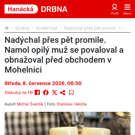
Zprávy
Společnost
Nadýchal přes pět promile. Namol 
Nadýchal přes pět promile.
Namol opilý muž se povaloval a
obnažoval před obchodem v
Mohelnici
Středa, 8. července 2026, 06:50
Diskutuj na FB
Autoři
Michal Šverdík
| Foto
Stanislav Heloňa