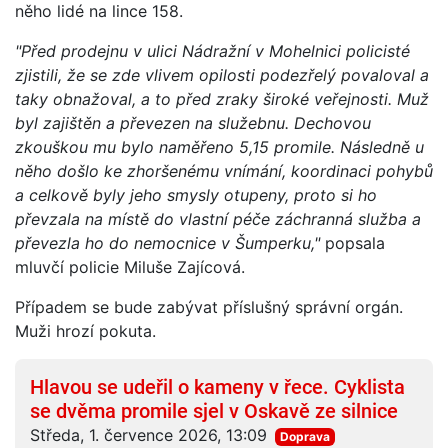
něho lidé na lince 158.
"Před prodejnu v ulici Nádražní v Mohelnici policisté
zjistili, že se zde vlivem opilosti podezřelý povaloval a
taky obnažoval, a to před zraky široké veřejnosti. Muž
byl zajištěn a převezen na služebnu. Dechovou
zkouškou mu bylo naměřeno 5,15 promile. Následně u
něho došlo ke zhoršenému vnímání, koordinaci pohybů
a celkově byly jeho smysly otupeny, proto si ho
převzala na místě do vlastní péče záchranná služba a
převezla ho do nemocnice v Šumperku,"
popsala
mluvčí policie Miluše Zajícová.
Případem se bude zabývat příslušný správní orgán.
Muži hrozí pokuta.
Hlavou se udeřil o kameny v řece. Cyklista
se dvěma promile sjel v Oskavě ze silnice
Středa, 1. července 2026, 13:09
Doprava