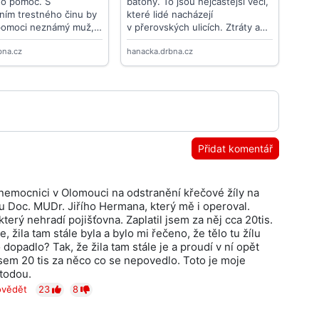
Přidat komentář
í nemocnici v Olomouci na odstranění křečové žíly na
u Doc. MUDr. Jiřího Hermana, který mě i operoval.
který nehradí pojišťovna. Zaplatil jsem za něj cca 20tis.
 žila tam stále byla a bylo mi řečeno, že tělo tu žílu
o dopadlo? Tak, že žila tam stále je a proudí v ní opět
jsem 20 tis za něco co se nepovedlo. Toto je moje
todou.
vědět
23
8