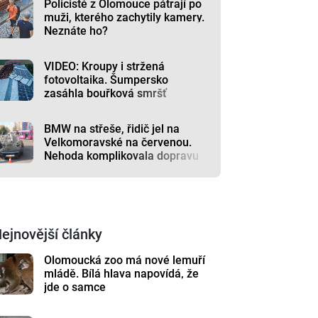
Policisté z Olomouce pátrají po
muži, kterého zachytily kamery.
Neznáte ho?
VIDEO: Kroupy i stržená
fotovoltaika. Šumpersko
zasáhla bouřková smršť
BMW na střeše, řidič jel na
Velkomoravské na červenou.
Nehoda komplikovala dopravu
ejnovější články
Olomoucká zoo má nové lemuří
mládě. Bílá hlava napovídá, že
jde o samce