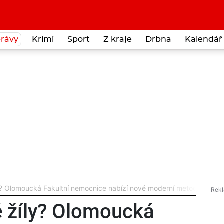
rávy
Krimi
Sport
Z kraje
Drbna
Kalendář 
ly? Olomoucká Fakultní nemocnice nabízí nové moderní metody léčby
é žíly? Olomoucká