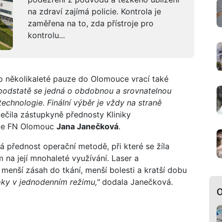
na zdraví zajímá policie. Kontrola je
zaměřena na to, zda přístroje pro
kontrolu...
 po několikaleté pauze do Olomouce vrací také
podstatě se jedná o obdobnou a srovnatelnou
 technologie. Finální výběr je vždy na straně
čila zástupkyně přednosty Kliniky
rgie FN Olomouc
Jana Janečková
.
vá přednost operační metodě, při které se žíla
 na její mnohaleté využívání. Laser a
menší zásah do tkání, menší bolesti a kratší dobu
oky v jednodenním režimu,"
dodala Janečková.
O