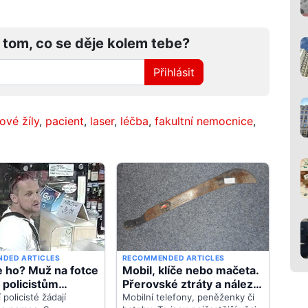
 tom, co se děje kolem tebe?
Přihlásit
ové žíly
,
pacient
,
laser
,
léčba
,
fakultní nemocnice
,