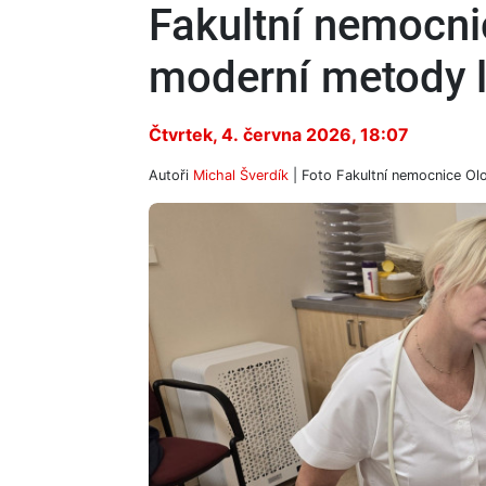
Fakultní nemocni
moderní metody 
Čtvrtek, 4. června 2026, 18:07
Autoři
Michal Šverdík
| Foto
Fakultní nemocnice O