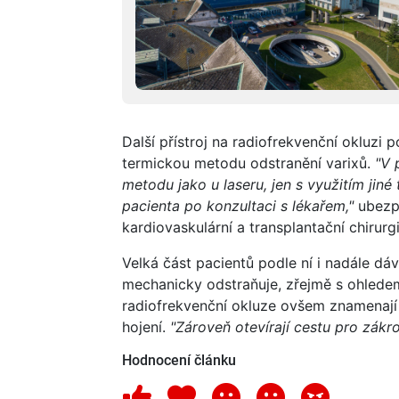
Další přístroj na radiofrekvenční okluzi
termickou metodu odstranění varixů.
"V 
metodu jako u laseru, jen s využitím jiné
pacienta po konzultaci s lékařem,"
ubezpe
kardiovaskulární a transplantační chiru
Velká část pacientů podle ní i nadále dá
mechanicky odstraňuje, zřejmě s ohledem
radiofrekvenční okluze ovšem znamenají 
hojení.
"Zároveň otevírají cestu pro zákr
Hodnocení článku