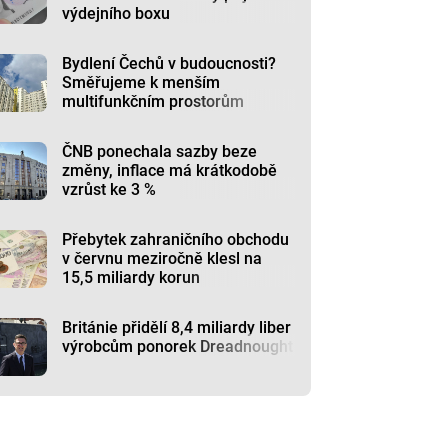
výdejního boxu
Bydlení Čechů v budoucnosti?
Směřujeme k menším
multifunkčním prostorům
ČNB ponechala sazby beze
změny, inflace má krátkodobě
vzrůst ke 3 %
Přebytek zahraničního obchodu
v červnu meziročně klesl na
15,5 miliardy korun
Británie přidělí 8,4 miliardy liber
výrobcům ponorek Dreadnought