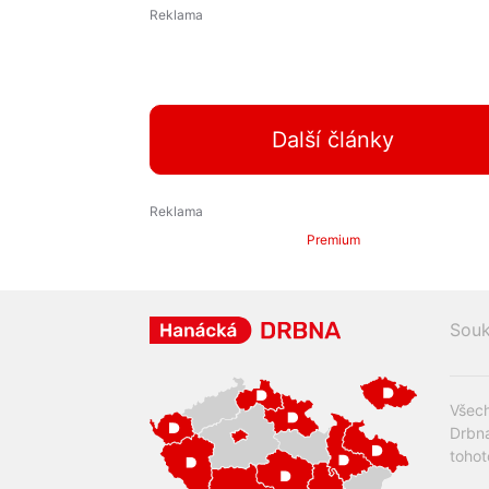
Další články
Premium
Souk
Všech
Drbna
tohot