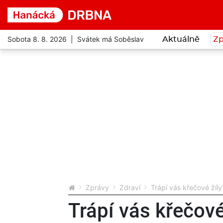
Sobota 8. 8. 2026 | Svátek má Soběslav
Aktuálně
Zp
Zprávy
Zdraví
Trápí vás křečové ží
Trápí vás křečov