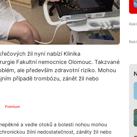
ečových žil nyní nabízí Klinika
hirurgie Fakultní nemocnice Olomouc. Takzvané
roblém, ale především zdravotní riziko. Mohou
N
ajním případě trombózu, zánět žil nebo
Premium
u nepěkné a vedle otoků a bolesti nohou mohou
chronickou žilní nedostatečnost, záněty žil nebo