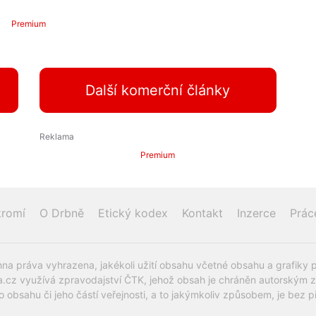
Premium
Další komerční články
Premium
romí
O Drbně
Etický kodex
Kontakt
Inzerce
Prác
na práva vyhrazena, jakékoli užití obsahu včetné obsahu a grafiky 
.cz využívá zpravodajství ČTK, jehož obsah je chráněn autorským zák
o obsahu či jeho částí veřejnosti, a to jakýmkoliv způsobem, je be