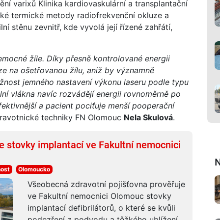
ní varixů Klinika kardiovaskulární a transplantační
také termické metody radiofrekvenční okluze a
ní stěnu zevnitř, kde vyvolá její řízené zahřátí,
emocné žíle. Díky přesně kontrolované energii
uze na ošetřovanou žílu, aniž by významně
žnost jemného nastavení výkonu laseru podle typu
ální vlákna navíc rozvádějí energii rovnoměrně po
fektivnější a pacient pociťuje menší pooperační
ravotnické techniky FN Olomouc
Nela Skulová
.
je stovky implantací ve Fakultní nemocnici
N
ost
Olomoucko
Všeobecná zdravotní pojišťovna prověřuje
ve Fakultní nemocnici Olomouc stovky
implantací defibrilátorů, o které se kvůli
podezření z podvodu a těžkého ublížení