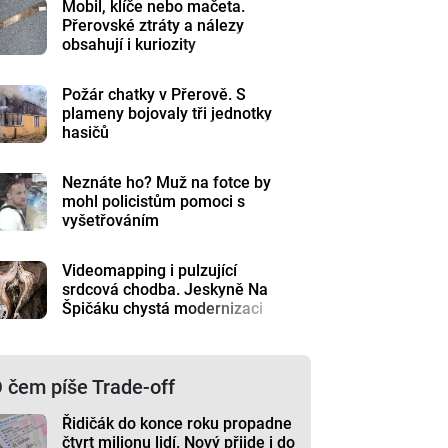
Mobil, klíče nebo mačeta.
Přerovské ztráty a nálezy
obsahují i kuriozity
Požár chatky v Přerově. S
plameny bojovaly tři jednotky
hasičů
Neznáte ho? Muž na fotce by
mohl policistům pomoci s
vyšetřováním
Videomapping i pulzující
srdcová chodba. Jeskyně Na
Špičáku chystá modernizaci
 čem píše Trade-off
Řidičák do konce roku propadne
čtvrt milionu lidí. Nový přijde i do