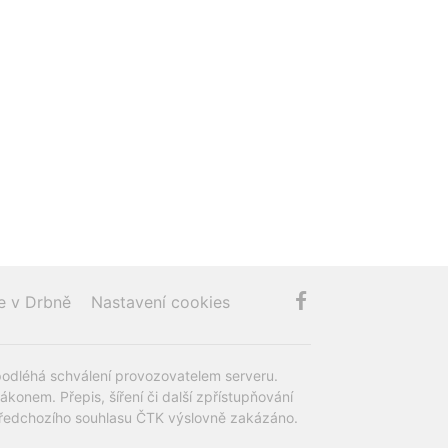
e v Drbně
Nastavení cookies
podléhá schválení provozovatelem serveru.
onem. Přepis, šíření či další zpřístupňování
z předchozího souhlasu ČTK výslovně zakázáno.