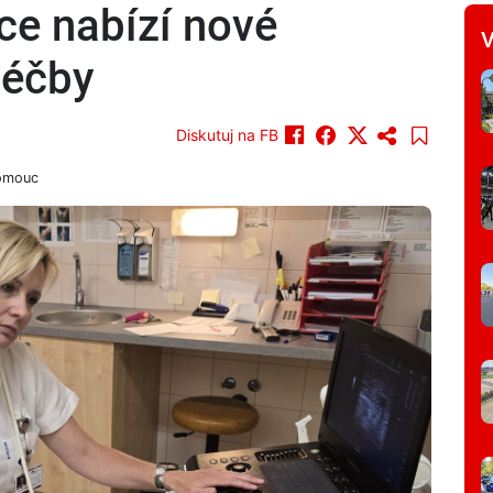
ce nabízí nové
V
léčby
Diskutuj na FB
lomouc