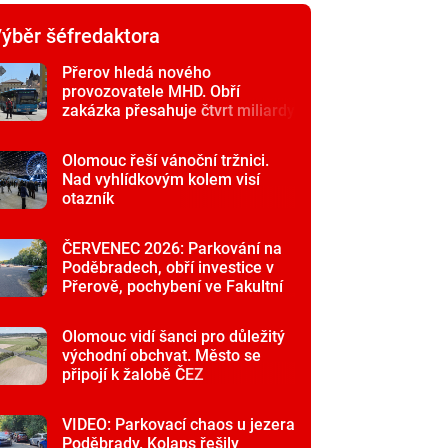
ýběr šéfredaktora
Přerov hledá nového
provozovatele MHD. Obří
zakázka přesahuje čtvrt miliardy
Olomouc řeší vánoční tržnici.
Nad vyhlídkovým kolem visí
otazník
ČERVENEC 2026: Parkování na
Poděbradech, obří investice v
Přerově, pochybení ve Fakultní
nemocnici
Olomouc vidí šanci pro důležitý
východní obchvat. Město se
připojí k žalobě ČEZ
VIDEO: Parkovací chaos u jezera
Poděbrady. Kolaps řešily