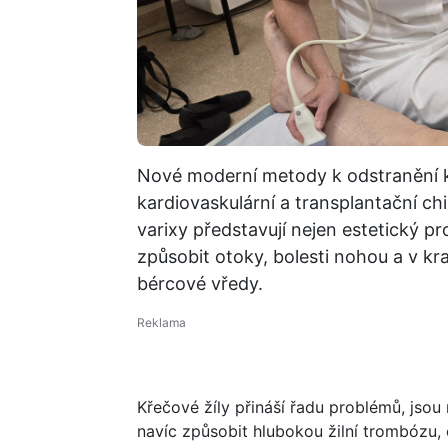
Nové moderní metody k odstranění kř
kardiovaskulární a transplantační c
varixy představují nejen estetický p
způsobit otoky, bolesti nohou a v kr
bércové vředy.
Křečové žíly přináší řadu problémů, jso
navíc způsobit hlubokou žilní trombózu, 