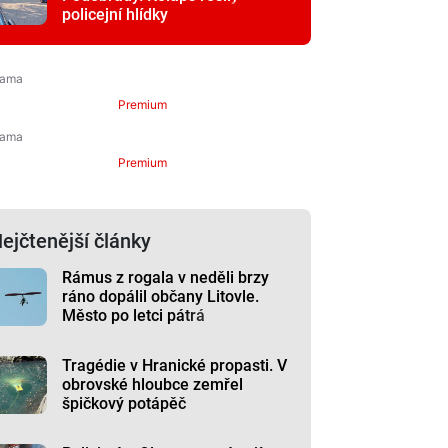
policejní hlídky
Premium
Premium
ejčtenější články
Rámus z rogala v neděli brzy
ráno dopálil občany Litovle.
Město po letci pátrá
Tragédie v Hranické propasti. V
obrovské hloubce zemřel
špičkový potápěč