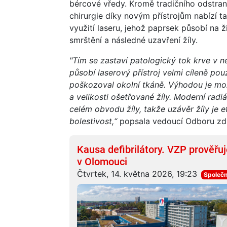
bércové vředy. Kromě tradičního odstraně
chirurgie díky novým přístrojům nabízí 
využití laseru, jehož paprsek působí na žil
smrštění a následné uzavření žíly.
"Tím se zastaví patologický tok krve v n
působí laserový přístroj velmi cíleně po
poškozoval okolní tkáně. Výhodou je mo
a velikosti ošetřované žíly. Moderní radi
celém obvodu žíly, takže uzávěr žíly je e
bolestivost,“
popsala vedoucí Odboru zd
Kausa defibrilátory. VZP prověřu
v Olomouci
Čtvrtek, 14. května 2026, 19:23
Společn