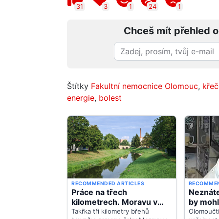
31
3
1
24
1
Chceš mít přehled o
Štítky
Fakultní nemocnice Olomouc
,
křeč
energie
,
bolest