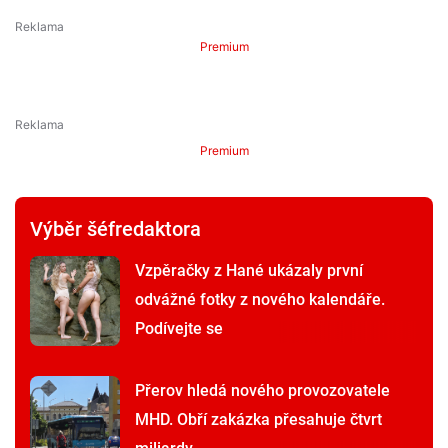
Premium
Premium
Výběr šéfredaktora
Vzpěračky z Hané ukázaly první
odvážné fotky z nového kalendáře.
Podívejte se
Přerov hledá nového provozovatele
MHD. Obří zakázka přesahuje čtvrt