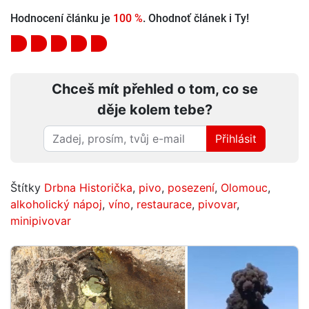
Hodnocení článku je
100 %
. Ohodnoť článek i Ty!
Chceš mít přehled o tom, co se
děje kolem tebe?
Přihlásit
Štítky
Drbna Historička
,
pivo
,
posezení
,
Olomouc
,
alkoholický nápoj
,
víno
,
restaurace
,
pivovar
,
minipivovar