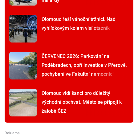
miliardy
Olomouc řeší vánoční tržnici. Nad
vyhlídkovým kolem visí otazník
ČERVENEC 2026: Parkování na
Poděbradech, obří investice v Přerově,
pochybení ve Fakultní nemocnici
Olomouc vidí šanci pro důležitý
východní obchvat. Město se připojí k
žalobě ČEZ