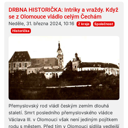
DRBNA HISTORIČKA: Intriky a vraždy. Když
se z Olomouce vládlo celým Čechám
Neděle, 31. března 2024, 10:16
Z kraje
Společnost
Historička
Přemyslovský rod vládl českým zemím dlouhá
staletí. Smrt posledního přemyslovského vládce
Václava III. v Olomouci však není jediným pojítkem
rodu s městem. Před tím v Olomouci sídlila vedlejší