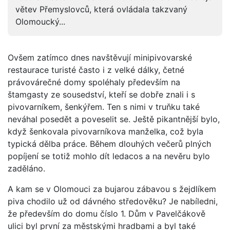
větev Přemyslovců, která ovládala takzvaný
Olomoucký...
Ovšem zatímco dnes navštěvují minipivovarské
restaurace turisté často i z velké dálky, četné
právovárečné domy spoléhaly především na
štamgasty ze sousedství, kteří se dobře znali i s
pivovarníkem, šenkýřem. Ten s nimi v truňku také
neváhal posedět a poveselit se. Ještě pikantnější bylo,
když šenkovala pivovarníkova manželka, což byla
typická dělba práce. Během dlouhých večerů plných
popíjení se totiž mohlo dít ledacos a na nevěru bylo
zaděláno.
A kam se v Olomouci za bujarou zábavou s žejdlíkem
piva chodilo už od dávného středověku? Je nabíledni,
že především do domu číslo 1. Dům v Pavelčákově
ulici byl první za městskými hradbami a byl také