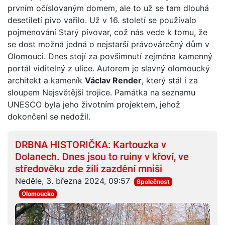
prvním očíslovaným domem, ale to už se tam dlouhá
desetiletí pivo vařilo. Už v 16. století se používalo
pojmenování Starý pivovar, což nás vede k tomu, že
se dost možná jedná o nejstarší právovárečný dům v
Olomouci. Dnes stojí za povšimnutí zejména kamenný
portál viditelný z ulice. Autorem je slavný olomoucký
architekt a kameník
Václav Render
, který stál i za
sloupem Nejsvětější trojice. Památka na seznamu
UNESCO byla jeho životním projektem, jehož
dokončení se nedožil.
DRBNA HISTORIČKA: Kartouzka v
Dolanech. Dnes jsou to ruiny v křoví, ve
středověku zde žili zazdění mniši
Neděle, 3. března 2024, 09:57
Společnost
Olomoucko