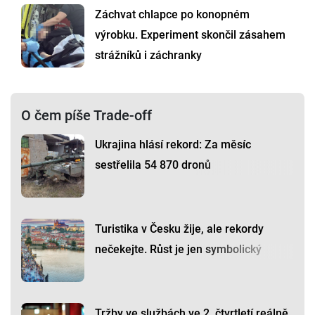
Záchvat chlapce po konopném
výrobku. Experiment skončil zásahem
strážníků i záchranky
O čem píše Trade-off
Ukrajina hlásí rekord: Za měsíc
sestřelila 54 870 dronů
Turistika v Česku žije, ale rekordy
nečekejte. Růst je jen symbolický
Tržby ve službách ve 2. čtvrtletí reálně