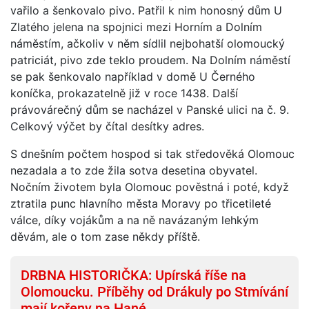
vařilo a šenkovalo pivo. Patřil k nim honosný dům U
Zlatého jelena na spojnici mezi Horním a Dolním
náměstím, ačkoliv v něm sídlil nejbohatší olomoucký
patriciát, pivo zde teklo proudem. Na Dolním náměstí
se pak šenkovalo například v domě U Černého
koníčka, prokazatelně již v roce 1438. Další
právovárečný dům se nacházel v Panské ulici na č. 9.
Celkový výčet by čítal desítky adres.
S dnešním počtem hospod si tak středověká Olomouc
nezadala a to zde žila sotva desetina obyvatel.
Nočním životem byla Olomouc pověstná i poté, když
ztratila punc hlavního města Moravy po třicetileté
válce, díky vojákům a na ně navázaným lehkým
děvám, ale o tom zase někdy příště.
DRBNA HISTORIČKA: Upírská říše na
Olomoucku. Příběhy od Drákuly po Stmívání
mají kořeny na Hané