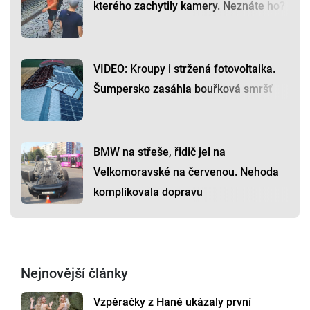
kterého zachytily kamery. Neznáte ho?
VIDEO: Kroupy i stržená fotovoltaika.
Šumpersko zasáhla bouřková smršť
BMW na střeše, řidič jel na
Velkomoravské na červenou. Nehoda
komplikovala dopravu
Nejnovější články
Vzpěračky z Hané ukázaly první