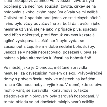
sídlo biskupství. Zatímco ve světském životě bylo
popíjení piva nedílnou součástí života, církev se na
holdování alkoholickým nápojům dívala velmi nelibě.
Opilství totiž spadalo pod jeden ze smrtelných hříchů.
I víno bylo vždy považováno za boží dar, ovšem jeho
nemírné užívání, stejně jako v případě piva, spadalo
pod hřích obžerství, proti čemuž církevní kazatelé
agilně vystupovali. Ještě horší bylo vydat se
zasednout s žejdlíkem v době nedělní bohoslužby.
Jelikož se v neděli nepracovalo, posezení u piva se
nabízelo jako alternativa k účasti na bohoslužbě.
Ve městě, jako je Olomouc, měšťané zpravidla
nemuseli za osvěžujícím mokem daleko. Právovárečné
domy s právem šenku byly ve městech na každém
rohu a Olomouc nebyla výjimkou. V domě, kde se pivo
mohlo vařit, se zpravidla i konzumovalo, takže
středověké minipivovary byly zároveň hospodami. V
tomto ohledu se od dnešních minipivovarů nelišily.