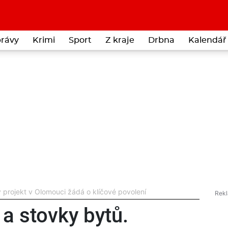
rávy
Krimi
Sport
Z kraje
Drbna
Kalendář 
 projekt v Olomouci žádá o klíčové povolení
a stovky bytů.