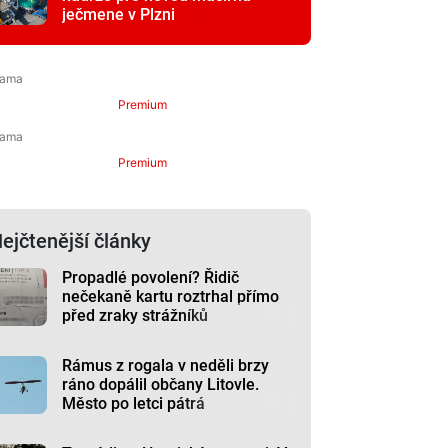
ječmene v Plzni
Premium
Premium
ejčtenější články
Propadlé povolení? Řidič
nečekaně kartu roztrhal přímo
před zraky strážníků
Rámus z rogala v neděli brzy
ráno dopálil občany Litovle.
Město po letci pátrá