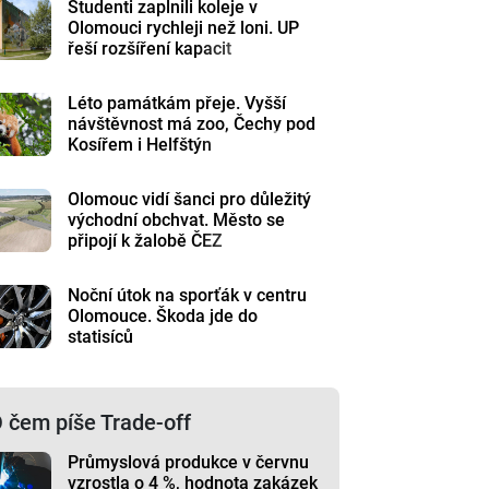
Studenti zaplnili koleje v
Olomouci rychleji než loni. UP
řeší rozšíření kapacit
Léto památkám přeje. Vyšší
návštěvnost má zoo, Čechy pod
Kosířem i Helfštýn
Olomouc vidí šanci pro důležitý
východní obchvat. Město se
připojí k žalobě ČEZ
Noční útok na sporťák v centru
Olomouce. Škoda jde do
statisíců
 čem píše Trade-off
Průmyslová produkce v červnu
vzrostla o 4 %, hodnota zakázek