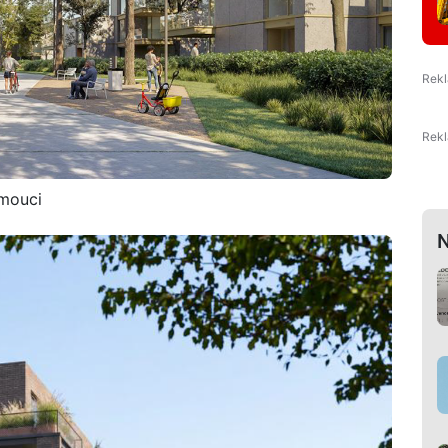
omouci
N