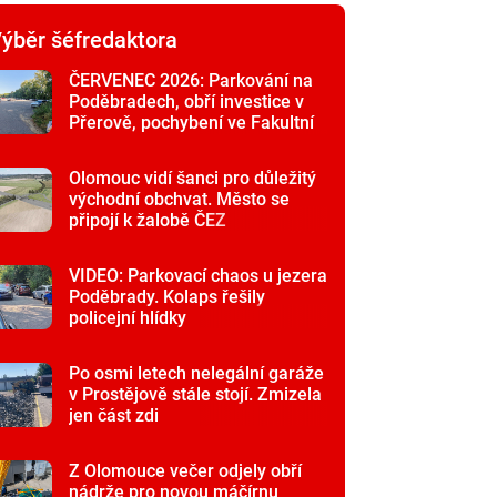
ýběr šéfredaktora
ČERVENEC 2026: Parkování na
Poděbradech, obří investice v
Přerově, pochybení ve Fakultní
nemocnici
Olomouc vidí šanci pro důležitý
východní obchvat. Město se
připojí k žalobě ČEZ
VIDEO: Parkovací chaos u jezera
Poděbrady. Kolaps řešily
policejní hlídky
Po osmi letech nelegální garáže
v Prostějově stále stojí. Zmizela
jen část zdi
Z Olomouce večer odjely obří
nádrže pro novou máčírnu