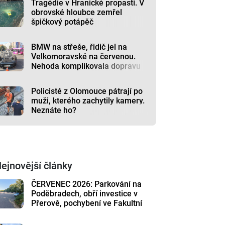
Tragédie v Hranické propasti. V
obrovské hloubce zemřel
špičkový potápěč
BMW na střeše, řidič jel na
Velkomoravské na červenou.
Nehoda komplikovala dopravu
Policisté z Olomouce pátrají po
muži, kterého zachytily kamery.
Neznáte ho?
ejnovější články
ČERVENEC 2026: Parkování na
Poděbradech, obří investice v
Přerově, pochybení ve Fakultní
nemocnici