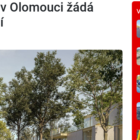
 v Olomouci žádá
V
í