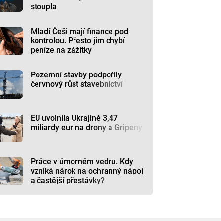
stoupla
Mladí Češi mají finance pod
kontrolou. Přesto jim chybí
peníze na zážitky
Pozemní stavby podpořily
červnový růst stavebnictví
EU uvolnila Ukrajině 3,47
miliardy eur na drony a Gripeny
Práce v úmorném vedru. Kdy
vzniká nárok na ochranný nápoj
a častější přestávky?