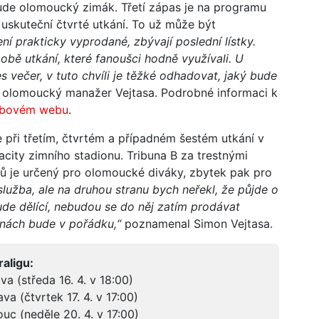
bude olomoucký zimák. Třetí zápas je na programu
 uskuteční čtvrté utkání. To už může být
í prakticky vyprodané, zbývají poslední lístky.
 obě utkání, které fanoušci hodně využívali. U
 večer, v tuto chvíli je těžké odhadovat, jaký bude
l olomoucký manažer Vejtasa. Podrobné informaci k
ubovém webu
.
 při třetím, čtvrtém a případném šestém utkání v
city zimního stadionu. Tribuna B za trestnými
rů je určený pro olomoucké diváky, zbytek pak pro
služba, ale na druhou stranu bych neřekl, že půjde o
ude dělící, nebudou se do něj zatím prodávat
unách bude v pořádku,“
poznamenal Simon Vejtasa.
aligu:
a (středa 16. 4. v 18:00)
a (čtvrtek 17. 4. v 17:00)
uc (neděle 20. 4. v 17:00)