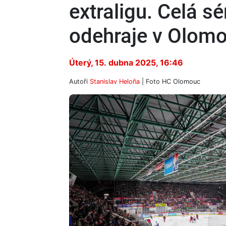
extraligu. Celá sé
odehraje v Olomo
Úterý, 15. dubna 2025, 16:46
Autoři
Stanislav Heloňa
| Foto
HC Olomouc