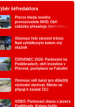
ýběr šéfredaktora
Přerov hledá nového
provozovatele MHD. Obří
zakázka přesahuje čtvrt miliardy
Olomouc řeší vánoční tržnici.
Nad vyhlídkovým kolem visí
otazník
ČERVENEC 2026: Parkování na
Poděbradech, obří investice v
Přerově, pochybení ve Fakultní
nemocnici
Olomouc vidí šanci pro důležitý
východní obchvat. Město se
připojí k žalobě ČEZ
VIDEO: Parkovací chaos u jezera
Poděbrady. Kolaps řešily