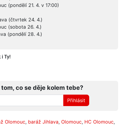
c (pondělí 21. 4. v 17:00)
va (čtvrtek 24. 4.)
uc (sobota 26. 4.)
va (pondělí 28. 4.)
i Ty!
 tom, co se děje kolem tebe?
Přihlásit
áž Olomouc
,
baráž Jihlava
,
Olomouc
,
HC Olomouc
,