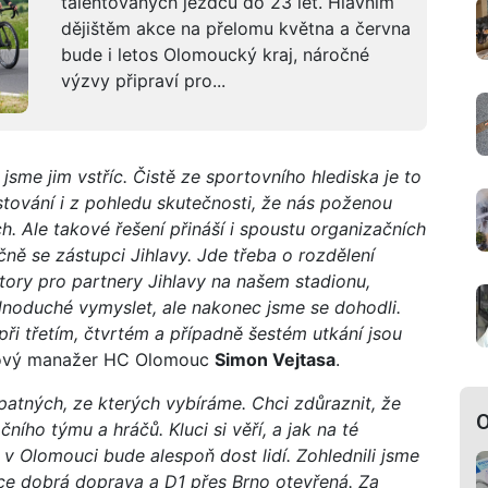
talentovaných jezdců do 23 let. Hlavním
dějištěm akce na přelomu května a června
bude i letos Olomoucký kraj, náročné
výzvy připraví pro...
 jsme jim vstříc. Čistě ze sportovního hlediska je to
stování i z pohledu skutečnosti, že nás poženou
ch. Ale takové řešení přináší i spoustu organizačních
ečně se zástupci Jihlavy. Jde třeba o rozdělení
tory pro partnery Jihlavy na našem stadionu,
ednoduché vymyslet, ale nakonec jsme se dohodli.
při třetím, čtvrtém a případně šestém utkání jsou
gový manažer HC Olomouc
Simon Vejtasa
.
špatných, ze kterých vybíráme. Chci zdůraznit, že
O
ního týmu a hráčů. Kluci si věří, a jak na té
v Olomouci bude alespoň dost lidí. Zohlednili jsme
ce dobrá doprava a D1 přes Brno otevřená. Za