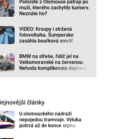
Policisté z Olomouce pátrají po
muži, kterého zachytily kamery.
Neznáte ho?
VIDEO: Kroupy i stržená
fotovoltaika. Šumpersko
zasáhla bouřková smršť
BMW na střeše, řidič jel na
Velkomoravské na červenou.
Nehoda komplikovala dopravu
ejnovější články
U olomouckého nádraží
nepojedou tramvaje. Výluka
potrvá až do konce srpna