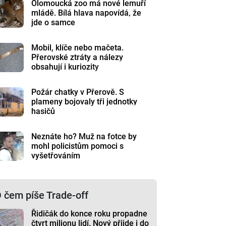
Olomoucká zoo má nové lemuří
mládě. Bílá hlava napovídá, že
jde o samce
Mobil, klíče nebo mačeta.
Přerovské ztráty a nálezy
obsahují i kuriozity
Požár chatky v Přerově. S
plameny bojovaly tři jednotky
hasičů
Neznáte ho? Muž na fotce by
mohl policistům pomoci s
vyšetřováním
 čem píše Trade-off
Řidičák do konce roku propadne
čtvrt milionu lidí. Nový přijde i do