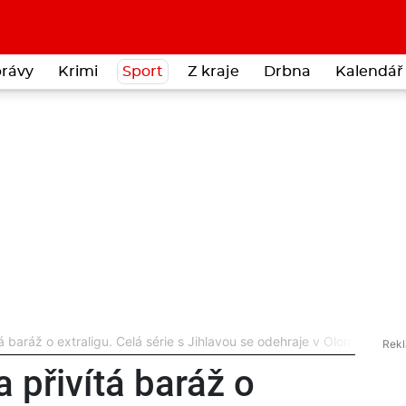
rávy
Krimi
Sport
Z kraje
Drbna
Kalendář 
á baráž o extraligu. Celá série s Jihlavou se odehraje v Olomouci
 přivítá baráž o