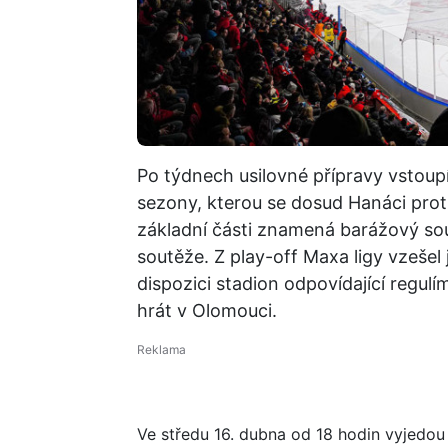
Po týdnech usilovné přípravy vstoupí
sezony, kterou se dosud Hanáci protr
základní části znamená barážový so
soutěže. Z play-off Maxa ligy vzešel 
dispozici stadion odpovídající regulí
hrát v Olomouci.
Ve středu 16. dubna od 18 hodin vyjedou 