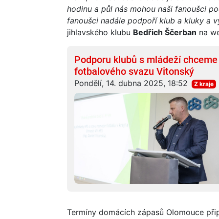
hodinu a půl nás mohou naši fanoušci p
fanoušci nadále podpoří klub a kluky a v
jihlavského klubu
Bedřich Ščerban
na we
Podporu klubů s mládeží chceme j
fotbalového svazu Vitonský
Pondělí, 14. dubna 2025, 18:52
Z kraje
Termíny domácích zápasů Olomouce připad