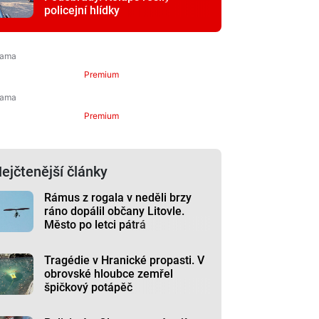
policejní hlídky
Premium
Premium
ejčtenější články
Rámus z rogala v neděli brzy
ráno dopálil občany Litovle.
Město po letci pátrá
Tragédie v Hranické propasti. V
obrovské hloubce zemřel
špičkový potápěč