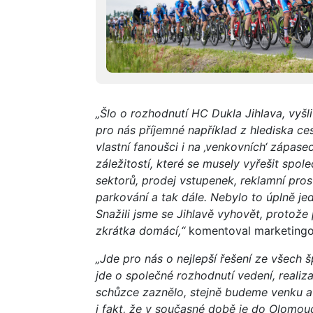
„Šlo o rozhodnutí HC Dukla Jihlava, vyšli
pro nás příjemné například z hlediska ce
vlastní fanoušci i na ‚venkovních‘ zápase
záležitostí, které se musely vyřešit spol
sektorů, prodej vstupenek, reklamní pros
parkování a tak dále. Nebylo to úplně j
Snažili jsme se Jihlavě vyhovět, protože 
zkrátka domácí,“
komentoval marketin
„Jde pro nás o nejlepší řešení ze všech 
jde o společné rozhodnutí vedení, realizač
schůzce zaznělo, stejně budeme venku a 
i fakt, že v současné době je do Olomou