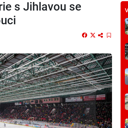
rie s Jihlavou se
V
uci