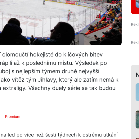
 olomoučtí hokejisté do klíčových bitev
ápili až k poslednímu místu. Výsledek po
uboj s nejlepším týmem druhé nejvyšší
N
jako vítěz tým Jihlavy, který ale zatím nemá k
m extraligy. Všechny duely série se tak budou
Premium
na led po více než šesti týdnech k ostrému utkání