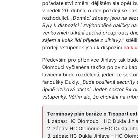
pořadatelství změní, dějištěm ale opět 
v neděli 20. dubna, o den později se pak
rozhodující.
„Domácí zápasy jsou na sezen
Byly k dispozici i zvýhodněné balíčky na
venkovních utkání začíná předprodej dnes
zájem a kolik lidí přijede z Jihlavy,“
sděli
prodeji vstupenek jsou k dispozici
na kl
Především pro příznivce Jihlavy tak bude
Olomouci vyčleněna takřka polovinu kapa
lavicemi bude rozdělená, jeden ze sekto
fanoušky Dukly.
„Bude posílená security 
úplně riziková utkání. Jeden sektor B4 b
vstupenky. Věřím ale, že chování na trib
Termínový plán baráže o Tipsport extr
1. zápas: HC Olomouc – HC Dukla Jihlav
2. zápas: HC Olomouc – HC Dukla Jihlav
3. zápas: HC Dukla Jihlava – HC Olomo