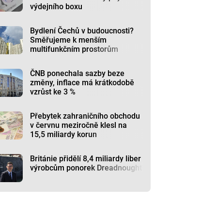
výdejního boxu
Bydlení Čechů v budoucnosti?
Směřujeme k menším
multifunkčním prostorům
ČNB ponechala sazby beze
změny, inflace má krátkodobě
vzrůst ke 3 %
Přebytek zahraničního obchodu
v červnu meziročně klesl na
15,5 miliardy korun
Británie přidělí 8,4 miliardy liber
výrobcům ponorek Dreadnought