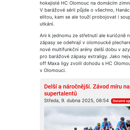
hokejisté HC Olomouc na domácím zimním
V barážové sérii půjde o všechno, Hanác
elitou, kam se ale touží probojovat i soup
utkání.
Ani k jednomu ze střetnutí ale kuriózně
zápasy se odehrají v olomoucké plecharén
nové multifunkční arény delší dobu v azy
pro barážové zápasy extraligy. Jako nejv
off Maxa ligy zvolil dohodu s HC Olomo
v Olomouci.
Delší a náročnější. Závod míru n
supertalentů
Středa, 9. dubna 2025, 08:54
Ostatní s