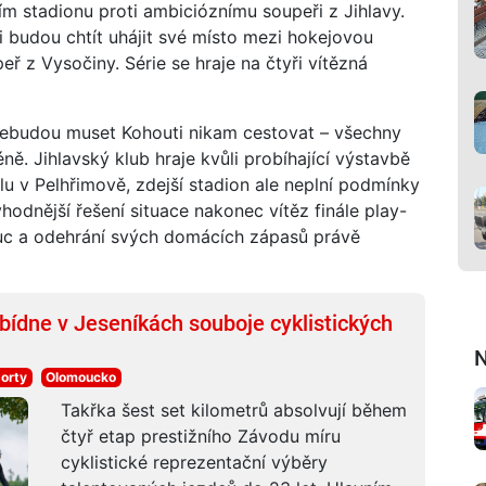
 stadionu proti ambicióznímu soupeři z Jihlavy.
i budou chtít uhájit své místo mezi hokejovou
eř z Vysočiny. Série se hraje na čtyři vítězná
 nebudou muset Kohouti nikam cestovat – všechny
ě. Jihlavský klub hraje kvůli probíhající výstavbě
lu v Pelhřimově, zdejší stadion ale neplní podmínky
hodnější řešení situace nakonec vítěz finále play-
uc a odehrání svých domácích zápasů právě
abídne v Jeseníkách souboje cyklistických
N
porty
Olomoucko
Takřka šest set kilometrů absolvují během
čtyř etap prestižního Závodu míru
cyklistické reprezentační výběry