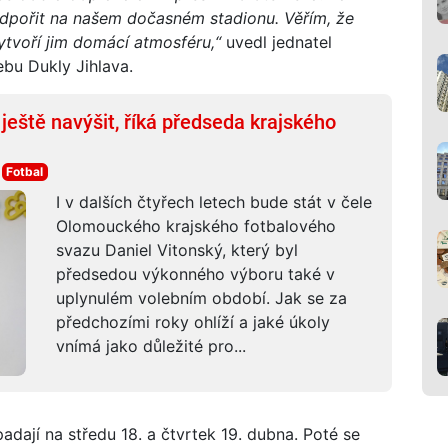
odpořit na našem dočasném stadionu. Věřím, že
ytvoří jim domácí atmosféru,“
uvedl jednatel
bu Dukly Jihlava.
eště navýšit, říká předseda krajského
Fotbal
I v dalších čtyřech letech bude stát v čele
Olomouckého krajského fotbalového
svazu Daniel Vitonský, který byl
předsedou výkonného výboru také v
uplynulém volebním období. Jak se za
předchozími roky ohlíží a jaké úkoly
vnímá jako důležité pro...
ají na středu 18. a čtvrtek 19. dubna. Poté se