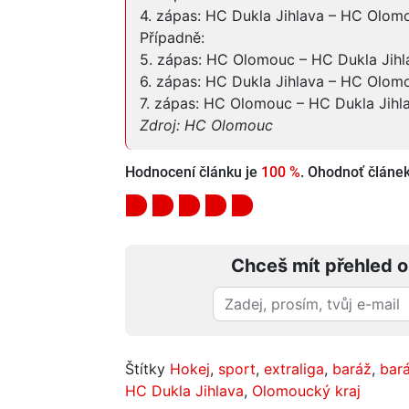
4. zápas: HC Dukla Jihlava – HC Olomou
Případně:
5. zápas: HC Olomouc – HC Dukla Jihla
6. zápas: HC Dukla Jihlava – HC Olomo
7. zápas: HC Olomouc – HC Dukla Jihla
Zdroj: HC Olomouc
Hodnocení článku je
100 %
. Ohodnoť článek 
Chceš mít přehled o
Štítky
Hokej
,
sport
,
extraliga
,
baráž
,
bar
HC Dukla Jihlava
,
Olomoucký kraj