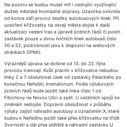
Na pozoru se budou muset mít i cestující využívající
služeb městské hromadné dopravy. Uzavírka ovlivnila
od konce září provoz desítky autobusových linek. Při
uzavření křižovatky na okraji města dojde k další
aktualizaci vedení tras a úpravě jízdních řádů či poloh
zastávek pouze u dvou nočních linek autobusů číslo
50 a 52, podrobnosti jsou k dispozici na webových
stránkách DPMO.
Výraznější úprava se dotkne od 13. do 22. října
provozu tramvají. Kvůli pracím v křižovatce nebudou
linky 2 a 7 obsluhovat úsek od zastávky Palackého po
konečnou Neředín, krematorium. Podle výlukových
jízdních řádů bude jezdit také linka číslo 1 od
Fibichovy na Novou Ulici a zpět. U ostatních spojů ke
změnám nedojde. Dopravní obslužnost v průběhu
výluky zajistí náhradní autobusy s označením X, které
budou k Neředínu jezdit také přes křižovatku na třídě
Svornosti a dál přes sídliště a náhradní zastávku U