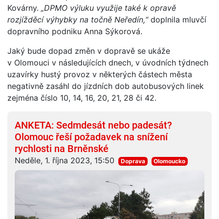
Kovárny.
„DPMO výluku využije také k opravě
rozjížděcí výhybky na točně Neředín,“
doplnila mluvčí
dopravního podniku Anna Sýkorová.
Jaký bude dopad změn v dopravě se ukáže
v Olomouci v následujících dnech, v úvodních týdnech
uzavírky hustý provoz v některých částech města
negativně zasáhl do jízdních dob autobusových linek
zejména číslo 10, 14, 16, 20, 21, 28 či 42.
ANKETA: Sedmdesát nebo padesát?
Olomouc řeší požadavek na snížení
rychlosti na Brněnské
Neděle, 1. října 2023, 15:50
Doprava
Olomoucko