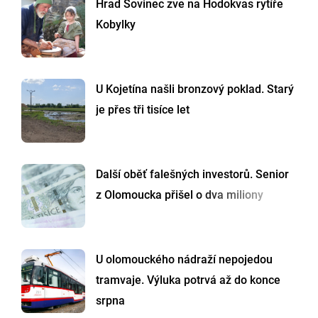
Hrad Sovinec zve na Hodokvas rytíře
Kobylky
U Kojetína našli bronzový poklad. Starý
je přes tři tisíce let
Další oběť falešných investorů. Senior
z Olomoucka přišel o dva miliony
U olomouckého nádraží nepojedou
tramvaje. Výluka potrvá až do konce
srpna