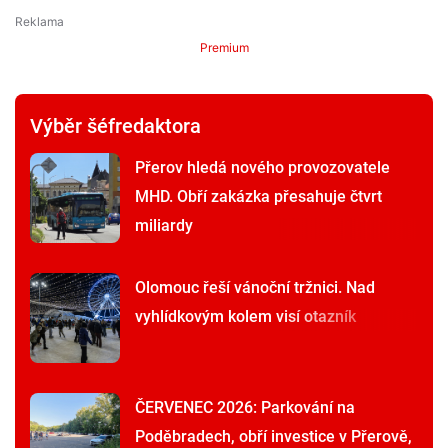
Premium
Výběr šéfredaktora
Přerov hledá nového provozovatele
MHD. Obří zakázka přesahuje čtvrt
miliardy
Olomouc řeší vánoční tržnici. Nad
vyhlídkovým kolem visí otazník
ČERVENEC 2026: Parkování na
Poděbradech, obří investice v Přerově,