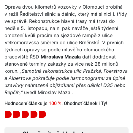
Oprava dvou kilometrů vozovky v Olomouci probíhá
v režii Ředitelství silnic a dálnic, který má silnici I. třídy
ve správě. Rekonstrukce hlavní trasy má trvat do
neděle 5. listopadu, na ni pak naváže ještě týdenní
omezení kvůli pracím na sjezdové rampě z ulice
Velkomoravská směrem do ulice Brněnská. V prvních
týdnech opravy se podle mluvčího olomouckého
pracoviště ŘSD
Miroslava Mazala
daří dodržovat
stanovené termíny zakázky za více než 28 milionů
korun.
„Samotná rekonstrukce ulic Pražská, Foerstrova
a Albertova pokračuje podle harmonogramu za úplné
uzavírky nahrazené objížďkami přes dálnici D35 nebo
Řepčín,“
uvedl Miroslav Mazal.
Hodnocení článku je
100 %
. Ohodnoť článek i Ty!