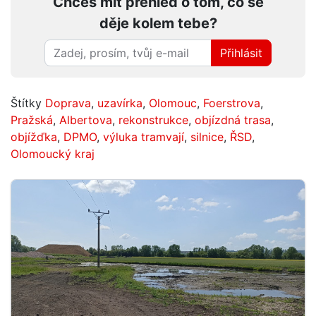
Chceš mít přehled o tom, co se
děje kolem tebe?
Přihlásit
Štítky
Doprava
,
uzavírka
,
Olomouc
,
Foerstrova
,
Pražská
,
Albertova
,
rekonstrukce
,
objízdná trasa
,
objížďka
,
DPMO
,
výluka tramvají
,
silnice
,
ŘSD
,
Olomoucký kraj