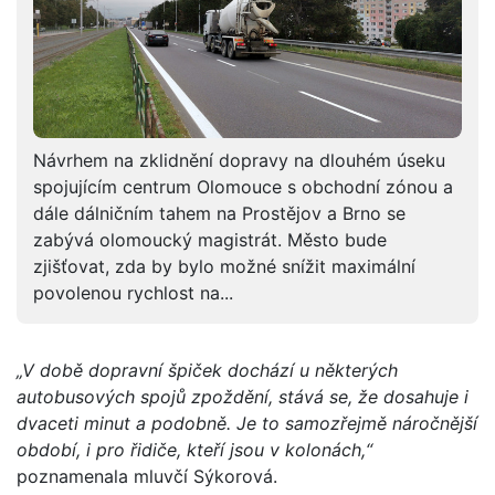
Návrhem na zklidnění dopravy na dlouhém úseku
spojujícím centrum Olomouce s obchodní zónou a
dále dálničním tahem na Prostějov a Brno se
zabývá olomoucký magistrát. Město bude
zjišťovat, zda by bylo možné snížit maximální
povolenou rychlost na...
„V době dopravní špiček dochází u některých
autobusových spojů zpoždění, stává se, že dosahuje i
dvaceti minut a podobně. Je to samozřejmě náročnější
období, i pro řidiče, kteří jsou v kolonách,“
poznamenala mluvčí Sýkorová.