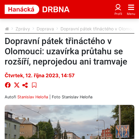
Zprávy
Doprava
Dopravní pátek třináctého v Olomouci: 
Dopravní pátek třináctého v
Olomouci: uzavírka průtahu se
rozšíří, neprojedou ani tramvaje
Čtvrtek, 12. října 2023, 14:57
Autoři
Stanislav Heloňa
| Foto
Stanislav Heloňa