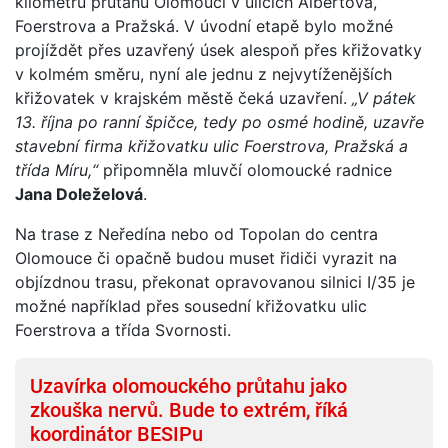
kilometrů průtahu Olomoucí v ulicích Albertova,
Foerstrova a Pražská. V úvodní etapě bylo možné
projíždět přes uzavřený úsek alespoň přes křižovatky
v kolmém směru, nyní ale jednu z nejvytíženějších
křižovatek v krajském městě čeká uzavření.
„V pátek
13. října po ranní špičce, tedy po osmé hodině, uzavře
stavební firma křižovatku ulic Foerstrova, Pražská a
třída Míru,“
připomněla mluvčí olomoucké radnice
Jana Doleželová
.
Na trase z Neředína nebo od Topolan do centra
Olomouce či opačně budou muset řidiči vyrazit na
objízdnou trasu, překonat opravovanou silnici I/35 je
možné například přes sousední křižovatku ulic
Foerstrova a třída Svornosti.
Uzavírka olomouckého průtahu jako
zkouška nervů. Bude to extrém, říká
koordinátor BESIPu