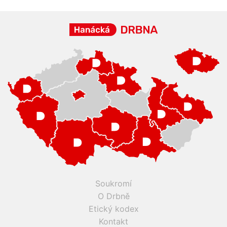
Soukromí
O Drbně
Etický kodex
Kontakt