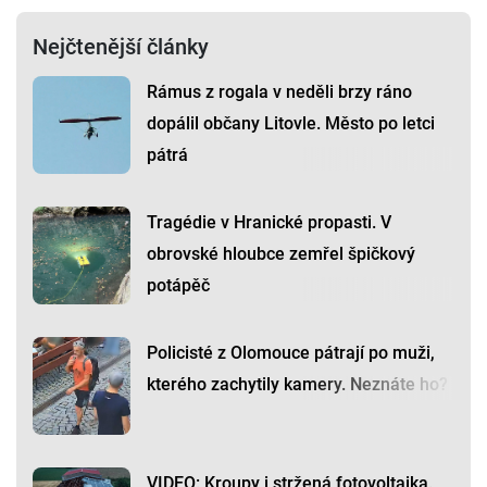
Nejčtenější články
Rámus z rogala v neděli brzy ráno
dopálil občany Litovle. Město po letci
pátrá
Tragédie v Hranické propasti. V
obrovské hloubce zemřel špičkový
potápěč
Policisté z Olomouce pátrají po muži,
kterého zachytily kamery. Neznáte ho?
VIDEO: Kroupy i stržená fotovoltaika.