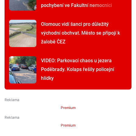
pochybení ve Fakultní nemocnici
Olomouc vidí šanci pro důležitý
východní obchvat. Město se připojí k
žalobě ČEZ
VIDEO: Parkovací chaos u jezera
Poděbrady. Kolaps řešily policejní
hlídky
Premium
Premium