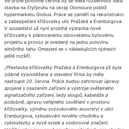
Ve druhé polovině června by se měla rozběhnout další
stavba na čtyřpruhu na okraji Olomouce poblíž
hypermarketu Globus. Práce se zaměří na rekonstrukci
a zabezpečení křižovatky ulic Pražská a Erenburgova.
V sousedství už nyní probíhá výstavba nové
křižovatky k plánovanému obrovskému bytovému
projektu a provoz je svedený na jednu polovinu
silničního tahu. Omezení se v následujících týdnech
ještě rozšíří.
„Přestavba křižovatky Pražská a Erenburgova již byla
zdárně vysoutěžena a stavební firma by měla
nastoupit 20. června. Práce budou zahrnovat úpravy
spojené s osazením zařízení a výstroje světelného
signalizačního zařízení, tedy sloupů, kabeláže a
podobně, úpravu veřejného osvětlení v prostoru
křižovatky, výměnu vozovkového souvrství v ulici
Erenburgova, vybudování nového chodníku a
cyklostezky a nové svislé a vodorovné značení.