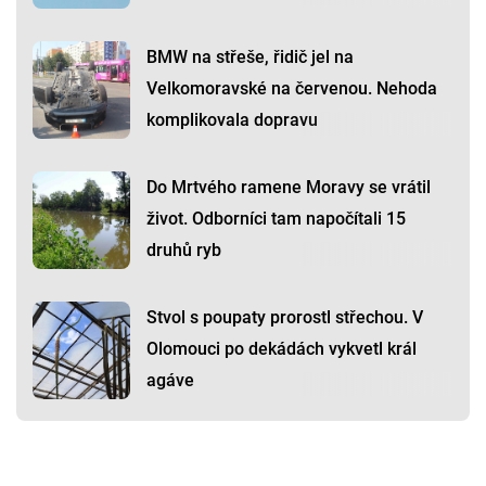
BMW na střeše, řidič jel na
Velkomoravské na červenou. Nehoda
komplikovala dopravu
Do Mrtvého ramene Moravy se vrátil
život. Odborníci tam napočítali 15
druhů ryb
Stvol s poupaty prorostl střechou. V
Olomouci po dekádách vykvetl král
agáve