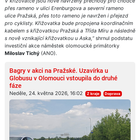
V křižovatce jsou nově navrženy přechody pro chodce
přes rameno v ulici Erenburgova a severní rameno
ulice Pražská, přes toto rameno je navržen i přejezd
pro cyklisty. Křižovatka bude propojena koordinačním
kabelem s křižovatkou Pražská a Třída Míru a následně
s nově vznikající křižovatkou u Aska,“
shrnul podstatu
investiční akce náměstek olomoucké primátorky
Miloslav Tichý
(ANO).
Bagry v akci na Pražské. Uzavírka u
Globusu v Olomouci vstoupila do druhé
fáze
Neděle, 24. května 2026, 16:02
Z kraje
Doprava