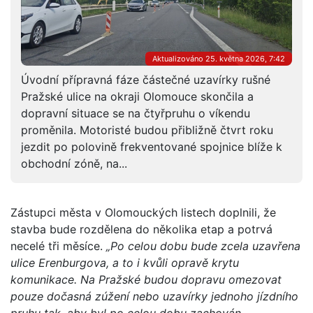
Aktualizováno 25. května 2026, 7:42
Úvodní přípravná fáze částečné uzavírky rušné
Pražské ulice na okraji Olomouce skončila a
dopravní situace se na čtyřpruhu o víkendu
proměnila. Motoristé budou přibližně čtvrt roku
jezdit po polovině frekventované spojnice blíže k
obchodní zóně, na...
Zástupci města v Olomouckých listech doplnili, že
stavba bude rozdělena do několika etap a potrvá
necelé tři měsíce.
„Po celou dobu bude zcela uzavřena
ulice Erenburgova, a to i kvůli opravě krytu
komunikace. Na Pražské budou dopravu omezovat
pouze dočasná zúžení nebo uzavírky jednoho jízdního