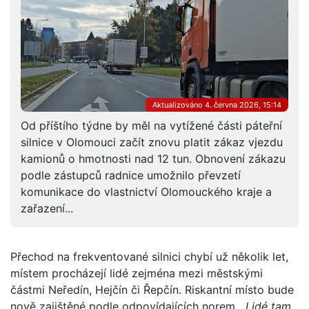
Aktualizováno 4. června 2026, 15:14
Od příštího týdne by měl na vytížené části páteřní
silnice v Olomouci začít znovu platit zákaz vjezdu
kamionů o hmotnosti nad 12 tun. Obnovení zákazu
podle zástupců radnice umožnilo převzetí
komunikace do vlastnictví Olomouckého kraje a
zařazení...
Přechod na frekventované silnici chybí už několik let,
místem procházejí lidé zejména mezi městskými
částmi Neředín, Hejčín či Řepčín. Riskantní místo bude
nově zajištěné podle odpovídajících norem.
„Lidé tam