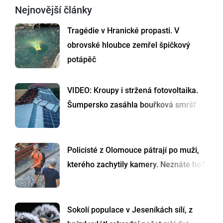
Nejnovější články
Tragédie v Hranické propasti. V
obrovské hloubce zemřel špičkový
potápěč
VIDEO: Kroupy i stržená fotovoltaika.
Šumpersko zasáhla bouřková smršť
Policisté z Olomouce pátrají po muži,
kterého zachytily kamery. Neznáte ho?
Sokolí populace v Jeseníkách sílí, z