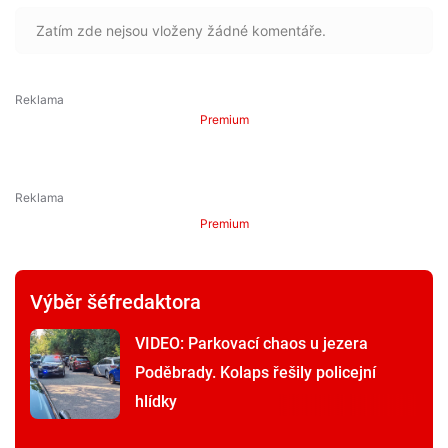
Zatím zde nejsou vloženy žádné komentáře.
Premium
Premium
Výběr šéfredaktora
VIDEO: Parkovací chaos u jezera
Poděbrady. Kolaps řešily policejní
hlídky