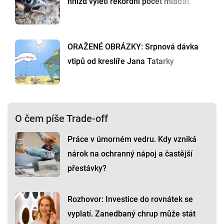
hnízd vylétl rekordní počet mláďat
ORAŽENÉ OBRÁZKY: Srpnová dávka
vtipů od kreslíře Jana Tatarky
O čem píše Trade-off
Práce v úmorném vedru. Kdy vzniká
nárok na ochranný nápoj a častější
přestávky?
Rozhovor: Investice do rovnátek se
vyplatí. Zanedbaný chrup může stát