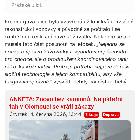
Pražské ulici.
Erenburgova ulice byla uzavřená už loni kvůli rozsáhlé
rekonstrukci vozovky a původně se počítalo i se
souběžnou realizací nové křižovatky. Nakonec se ale
musela tato část posunout na letošek.
„Nejedná se
pouze o úpravu křižovatky a vybudování přechodu
pro chodce, ale o prodloužení koordinovaného tahu
několika křižovatek. Proto je potřeba nejprve dořešit
složité technologie a jejich kompatibilitu, aby vše
fungovalo správně,“
vysvětlil tehdy náměstek Tichý.
ANKETA: Znovu bez kamionů. Na páteřní
tah v Olomouci se vrátí zákazy
Čtvrtek, 4. června 2026, 13:44
Z kraje
Doprava