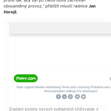
pruhu tak, aby byl po celou dobu zachován
obousměrný provoz,“
přiblížil mluvčí radnice
Jan
Horejš
.
Značení polohy nových světelných křižovatek v