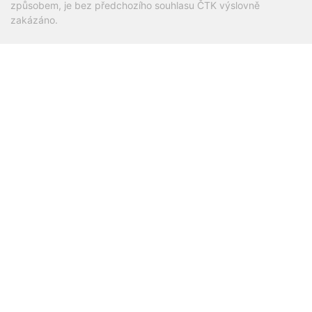
způsobem, je bez předchozího souhlasu ČTK výslovně
zakázáno.