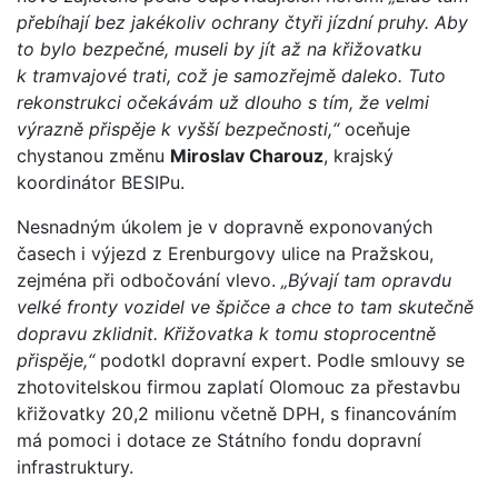
přebíhají bez jakékoliv ochrany čtyři jízdní pruhy. Aby
to bylo bezpečné, museli by jít až na křižovatku
k tramvajové trati, což je samozřejmě daleko. Tuto
rekonstrukci očekávám už dlouho s tím, že velmi
výrazně přispěje k vyšší bezpečnosti,“
oceňuje
chystanou změnu
Miroslav Charouz
, krajský
koordinátor BESIPu.
Nesnadným úkolem je v dopravně exponovaných
časech i výjezd z Erenburgovy ulice na Pražskou,
zejména při odbočování vlevo.
„Bývají tam opravdu
velké fronty vozidel ve špičce a chce to tam skutečně
dopravu zklidnit. Křižovatka k tomu stoprocentně
přispěje,“
podotkl dopravní expert. Podle smlouvy se
zhotovitelskou firmou zaplatí Olomouc za přestavbu
křižovatky 20,2 milionu včetně DPH, s financováním
má pomoci i dotace ze Státního fondu dopravní
infrastruktury.