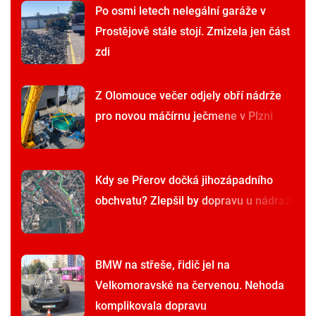
Po osmi letech nelegální garáže v
Prostějově stále stojí. Zmizela jen část
zdi
Z Olomouce večer odjely obří nádrže
pro novou máčírnu ječmene v Plzni
Kdy se Přerov dočká jihozápadního
obchvatu? Zlepšil by dopravu u nádraží
BMW na střeše, řidič jel na
Velkomoravské na červenou. Nehoda
komplikovala dopravu