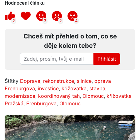
Hodnocení článku
2
3
2
4
Chceš mít přehled o tom, co se
děje kolem tebe?
Přihlásit
Štítky
Doprava
,
rekonstrukce
,
silnice
,
oprava
Erenburgova
,
investice
,
křižovatka
,
stavba
,
modernizace
,
koordinovaný tah
,
Olomouc
,
křižovatka
Pražská
,
Erenburgova
,
Olomouc