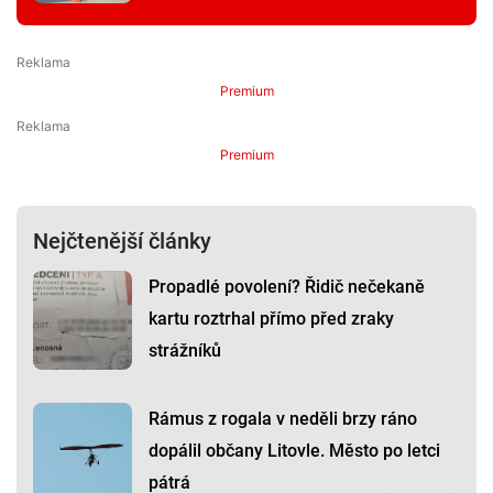
Premium
Premium
Nejčtenější články
Propadlé povolení? Řidič nečekaně
kartu roztrhal přímo před zraky
strážníků
Rámus z rogala v neděli brzy ráno
dopálil občany Litovle. Město po letci
pátrá