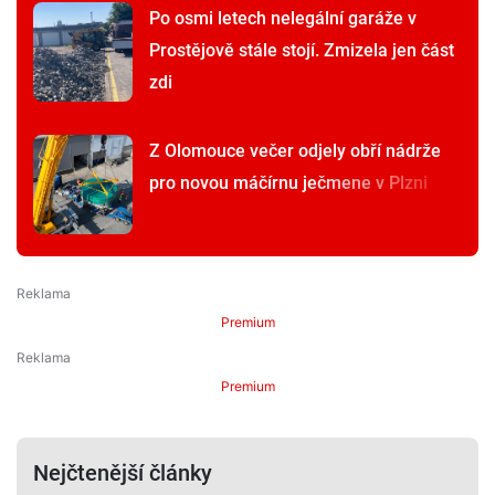
Po osmi letech nelegální garáže v
Prostějově stále stojí. Zmizela jen část
zdi
Z Olomouce večer odjely obří nádrže
pro novou máčírnu ječmene v Plzni
Premium
Premium
Nejčtenější články