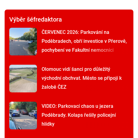
Výběr šéfredaktora
ČERVENEC 2026: Parkování na
Poděbradech, obří investice v Přerově,
pochybení ve Fakultní nemocnici
Olomouc vidí šanci pro důležitý
východní obchvat. Město se připojí k
žalobě ČEZ
VIDEO: Parkovací chaos u jezera
Poděbrady. Kolaps řešily policejní
hlídky