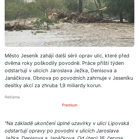
Město Jeseník zahájí další sérii oprav ulic, které před
dvěma roky poškodily povodně. Práce příští týden
odstartují v ulicích Jaroslava Ježka, Denisova a
Janáčkova. Obnova po povodních zahrnuje v Jeseníku
desítky akcí za zhruba 1,9 miliardy korun.
Premium
"Na základě ukončení úplné uzavírky v ulici Lipovská
odstartují opravy po povodni v ulicích Jaroslava
Ježka, Denisova a Janáčkova. Od úterý 16. června