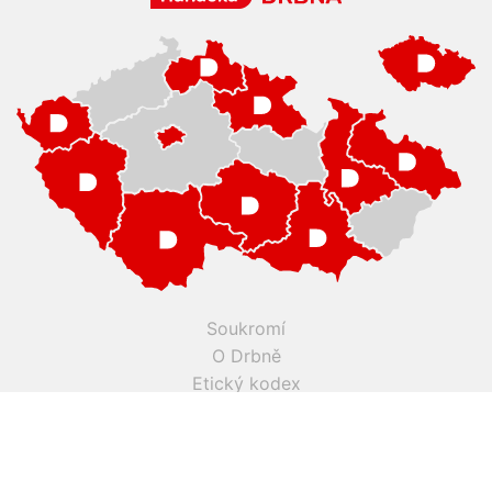
Soukromí
O Drbně
Etický kodex
Kontakt
Inzerce
Práce v Drbně