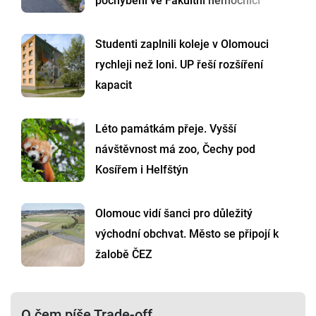
pochybení ve Fakultní nemocnici
Studenti zaplnili koleje v Olomouci
rychleji než loni. UP řeší rozšíření
kapacit
Léto památkám přeje. Vyšší
návštěvnost má zoo, Čechy pod
Kosířem i Helfštýn
Olomouc vidí šanci pro důležitý
východní obchvat. Město se připojí k
žalobě ČEZ
O čem píše Trade-off