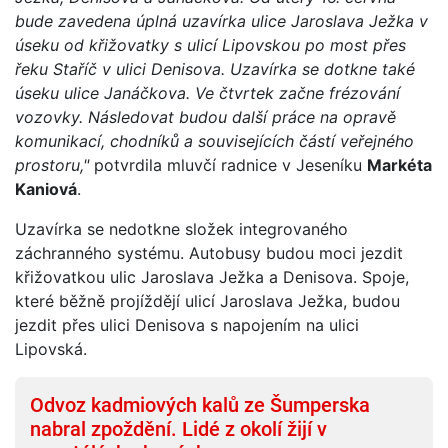
bude zavedena úplná uzavírka ulice Jaroslava Ježka v
úseku od křižovatky s ulicí Lipovskou po most přes
řeku Staříč v ulici Denisova. Uzavírka se dotkne také
úseku ulice Janáčkova. Ve čtvrtek začne frézování
vozovky. Následovat budou další práce na opravě
komunikací, chodníků a souvisejících částí veřejného
prostoru,"
potvrdila mluvčí radnice v Jeseníku
Markéta
Kaniová
.
Uzavírka se nedotkne složek integrovaného
záchranného systému. Autobusy budou moci jezdit
křižovatkou ulic Jaroslava Ježka a Denisova. Spoje,
které běžně projíždějí ulicí Jaroslava Ježka, budou
jezdit přes ulici Denisova s napojením na ulici
Lipovská.
Odvoz kadmiových kalů ze Šumperska
nabral zpoždění. Lidé z okolí žijí v