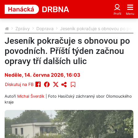
Zprávy
Doprava
Jeseník pokračuje s obnovou po povodní
Jeseník pokračuje s obnovou po
povodních. Příští týden začnou
opravy tří dalších ulic
Neděle, 14. června 2026, 16:03
Diskutuj na FB
Autoři
Michal Šverdík
| Foto
Hasičský záchranný sbor Olomouckého
kraje