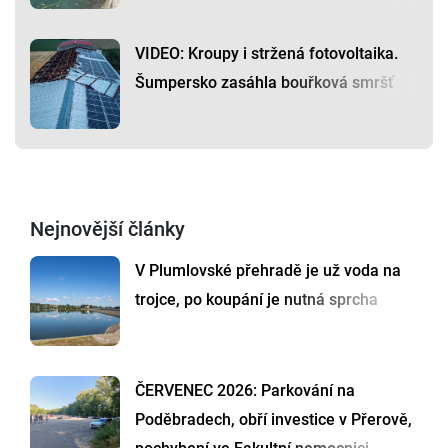
VIDEO: Kroupy i stržená fotovoltaika.
Šumpersko zasáhla bouřková smršť
Nejnovější články
V Plumlovské přehradě je už voda na
trojce, po koupání je nutná sprcha
ČERVENEC 2026: Parkování na
Poděbradech, obří investice v Přerově,