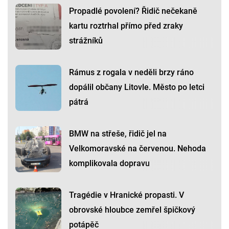
Propadlé povolení? Řidič nečekaně
kartu roztrhal přímo před zraky
strážníků
Rámus z rogala v neděli brzy ráno
dopálil občany Litovle. Město po letci
pátrá
BMW na střeše, řidič jel na
Velkomoravské na červenou. Nehoda
komplikovala dopravu
Tragédie v Hranické propasti. V
obrovské hloubce zemřel špičkový
potápěč