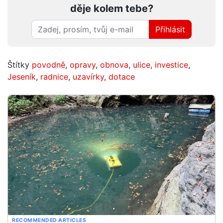
děje kolem tebe?
Přihlásit
Štítky
povodně
,
opravy
,
obnova
,
ulice
,
investice
,
Jeseník
,
radnice
,
uzavírky
,
dotace