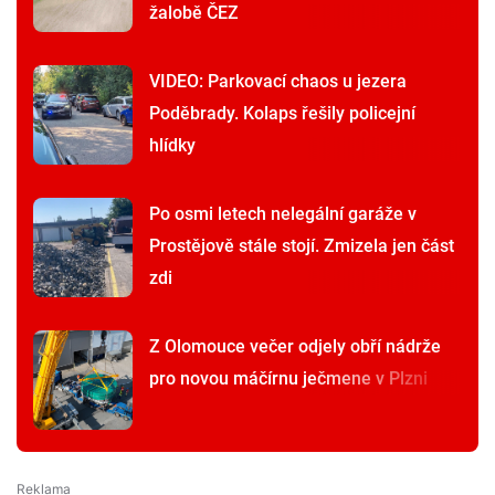
žalobě ČEZ
VIDEO: Parkovací chaos u jezera
Poděbrady. Kolaps řešily policejní
hlídky
Po osmi letech nelegální garáže v
Prostějově stále stojí. Zmizela jen část
zdi
Z Olomouce večer odjely obří nádrže
pro novou máčírnu ječmene v Plzni