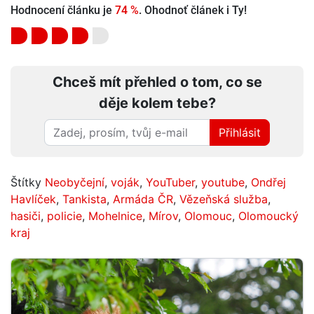
Hodnocení článku je
74 %
. Ohodnoť článek i Ty!
Chceš mít přehled o tom, co se
děje kolem tebe?
Přihlásit
Štítky
Neobyčejní
,
voják
,
YouTuber
,
youtube
,
Ondřej
Havlíček
,
Tankista
,
Armáda ČR
,
Vězeňská služba
,
hasiči
,
policie
,
Mohelnice
,
Mírov
,
Olomouc
,
Olomoucký
kraj