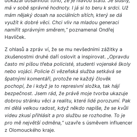
dokázal dosáhnout toho, že je hlavou státu. Je slušný,
má v sobě správné hodnoty. I já si to beru k srdci. Už
mám nějaký dosah na sociálních sítích, který se dá
využít k dobré věci. Chci vliv na mladou generaci
namířit správným směrem,“
poznamenal Ondřej
Havlíček.
Z ohlasů a zpráv ví, že se mu nevšedními zážitky a
zkušenostmi druhé daří oslovit a inspirovat.
„Opravdu
často mi píšou třeba policisté, studenti vojenské školy
nebo vojáci. Policie či vězeňská služba setkává se
špatnými komentáři, protože ne každý člověk
pochopí, že i když je to represivní složka, tak hájí
bezpečnost. Jsem rád, že právě moje tvorba ukazuje
dobrou stránku věci a realitu, které lidé porozumí. Pak
mi dělá velkou radost, když někdo napíše, že se kvůli
videu zkusí přihlásit a pro službu se rozhodne. To je
pro mě největší odměna,“
uzavře s úsměvem influencer
z Olomouckého kraje.