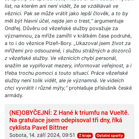
list, na kterém ani není vidět, že se vzdělávali ve
věznici. Pak se může vrátit jako lepší člověk, a to by
měl být hlavní účel, nejde jen o trest,“
argumentuje
Ondřej. Důvěru od vězeňské služby považuje za
významnou, za mříže zamířil v krátkém čase podruhé,
a to i do věznice Plzeň-Bory.
„Ukazoval jsem život za
mřížemi pro odsouzené, i službu strážných a dozorců
z vězeňské služby. Ve věznicích chybí personál,
snažím se vyplňovat mezery, informovat veřejnost, a i
třeba trochu pomoci s touto situací. Práce vězeňské
služby není tolik vidět, ale je významná. Ve videích
chci vyvrátit i různé mýty,“
prohlašuje příslušník české
armády.
(NE)OBYČEJNÍ: Z Hané k triumfu na Vueltě.
Na gratulace jsem odepisoval tři dny, říká
cyklista Pavel Bittner
Sobota, 14. září 2024, 09:51
Z kraje
Ostatní sporty