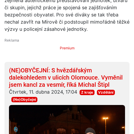
zejména autentickému představování jednotek, útvarů
či skupin, jejichž práce je spojená se zajišťováním
bezpečnosti obyvatel. Pro své diváky se tak třeba
nechal zavřít na Mírově či podstoupil mimořádně těžké
výzvy u policejní zásahové jednotky.
Premium
(NE)OBYČEJNÍ: S hvězdářským
dalekohledem v ulicích Olomouce. Vyměnil
jsem kancl za vesmír, říká Michal Štipl
Čtvrtek, 11. dubna 2024, 17:04
Z kraje
Vzdělání
(Ne)Obyčejní