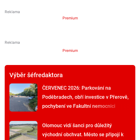
Premium
Premium
Výběr šéfredaktora
ČERVENEC 2026: Parkování na
Poděbradech, obří investice v Přerově,
pochybení ve Fakultní nemocnici
Olomouc vidí šanci pro důležitý
východní obchvat. Město se připojí k