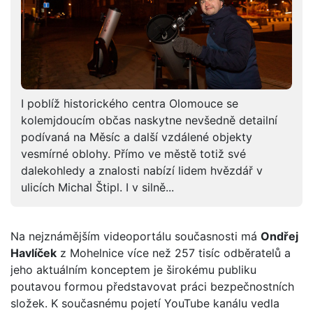
I poblíž historického centra Olomouce se
kolemjdoucím občas naskytne nevšedně detailní
podívaná na Měsíc a další vzdálené objekty
vesmírné oblohy. Přímo ve městě totiž své
dalekohledy a znalosti nabízí lidem hvězdář v
ulicích Michal Štipl. I v silně...
Na nejznámějším videoportálu současnosti má
Ondřej
Havlíček
z Mohelnice více než 257 tisíc odběratelů a
jeho aktuálním konceptem je širokému publiku
poutavou formou představovat práci bezpečnostních
složek. K současnému pojetí YouTube kanálu vedla