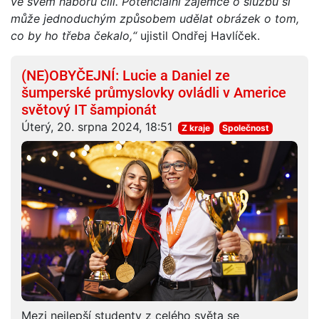
ve svém náboru cílí. Potenciální zájemce o službu si
může jednoduchým způsobem udělat obrázek o tom,
co by ho třeba čekalo,“
ujistil Ondřej Havlíček.
(NE)OBYČEJNÍ: Lucie a Daniel ze
šumperské průmyslovky ovládli v Americe
světový IT šampionát
Úterý, 20. srpna 2024, 18:51
Z kraje
Společnost
Mezi nejlepší studenty z celého světa se