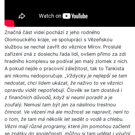
Značná část videí pochází z jeho rodného
Olomouckého kraje, ve spolupráci s Vězeňskou
službou se nechal zavřít do věznice Mírov. Proslulé
zařízení zná z doslechu řada lidí, ovšem přímo za zdi
hradního komplexu se podíval jen malý zlomek z nich.
A pokud nejde o pracovní záležitost, tak to Tankista
ani nikomu nedoporučuje.
„Vždycky je nejlepší se tam
nedostat, chci lidem ukázat, že naživo to ve věznici
opravdu vidět nepotřebují. Člověk se tam dostává i
z finančních důvodů, když si neumí poradit a je
zoufalý. Nemusí tam být jen za násilnou trestnou
činnost. Ve vězení má ale možnost se napravit, není to
o tom, že tam má několik let sedět o vodě a chlebu.
Vězni mají různé programy, které jim pomohou začlenit
se zpátky do společnosti, můžou si tam udělat i výuční