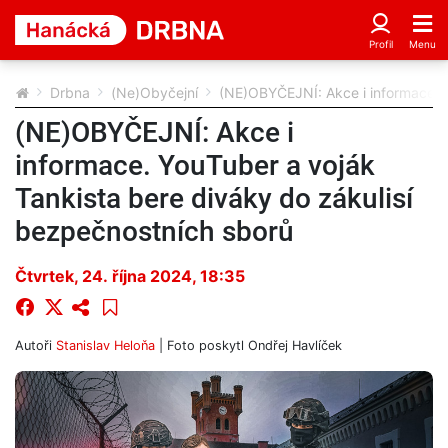
Drbna
(Ne)Obyčejní
(NE)OBYČEJNÍ: Akce i informace. Y
(NE)OBYČEJNÍ: Akce i
informace. YouTuber a voják
Tankista bere diváky do zákulisí
bezpečnostních sborů
Čtvrtek, 24. října 2024, 18:35
Autoři
Stanislav Heloňa
| Foto
poskytl Ondřej Havlíček