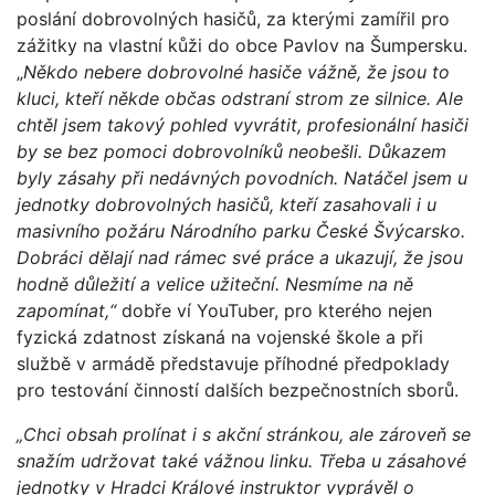
poslání dobrovolných hasičů, za kterými zamířil pro
zážitky na vlastní kůži do obce Pavlov na Šumpersku.
„
Někdo nebere dobrovolné hasiče vážně, že jsou to
kluci, kteří někde občas odstraní strom ze silnice. Ale
chtěl jsem takový pohled vyvrátit, profesionální hasiči
by se bez pomoci dobrovolníků neobešli. Důkazem
byly zásahy při nedávných povodních. Natáčel jsem u
jednotky dobrovolných hasičů, kteří zasahovali i u
masivního požáru Národního parku České Švýcarsko.
Dobráci dělají nad rámec své práce a ukazují, že jsou
hodně důležití a velice užiteční. Nesmíme na ně
zapomínat,“
dobře ví YouTuber, pro kterého nejen
fyzická zdatnost získaná na vojenské škole a při
službě v armádě představuje příhodné předpoklady
pro testování činností dalších bezpečnostních sborů.
„Chci obsah prolínat i s akční stránkou, ale zároveň se
snažím udržovat také vážnou linku. Třeba u zásahové
jednotky v Hradci Králové instruktor vyprávěl o