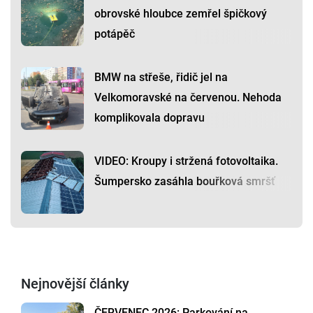
obrovské hloubce zemřel špičkový
potápěč
BMW na střeše, řidič jel na
Velkomoravské na červenou. Nehoda
komplikovala dopravu
VIDEO: Kroupy i stržená fotovoltaika.
Šumpersko zasáhla bouřková smršť
Nejnovější články
ČERVENEC 2026: Parkování na