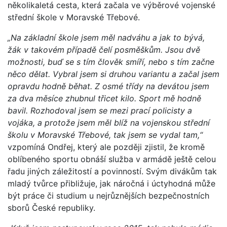
několikaletá cesta, která začala ve výběrové vojenské
střední škole v Moravské Třebové.
„Na základní škole jsem měl nadváhu a jak to bývá,
žák v takovém případě čelí posměškům. Jsou dvě
možnosti, buď se s tím člověk smíří, nebo s tím začne
něco dělat. Vybral jsem si druhou variantu a začal jsem
opravdu hodně běhat. Z osmé třídy na devátou jsem
za dva měsíce zhubnul třicet kilo. Sport mě hodně
bavil. Rozhodoval jsem se mezi prací policisty a
vojáka, a protože jsem měl blíž na vojenskou střední
školu v Moravské Třebové, tak jsem se vydal tam,“
vzpomíná Ondřej, který ale později zjistil, že kromě
oblíbeného sportu obnáší služba v armádě ještě celou
řadu jiných záležitostí a povinností. Svým divákům tak
mladý tvůrce přibližuje, jak náročná i úctyhodná může
být práce či studium u nejrůznějších bezpečnostních
sborů České republiky.