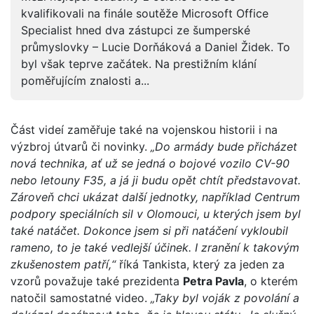
kvalifikovali na finále soutěže Microsoft Office
Specialist hned dva zástupci ze šumperské
průmyslovky – Lucie Dorňáková a Daniel Židek. To
byl však teprve začátek. Na prestižním klání
poměřujícím znalosti a...
Část videí zaměřuje také na vojenskou historii i na
výzbroj útvarů či novinky.
„Do armády bude přicházet
nová technika, ať už se jedná o bojové vozilo CV-90
nebo letouny F35, a já ji budu opět chtít představovat.
Zároveň chci ukázat další jednotky, například Centrum
podpory speciálních sil v Olomouci, u kterých jsem byl
také natáčet. Dokonce jsem si při natáčení vykloubil
rameno, to je také vedlejší účinek. I zranění k takovým
zkušenostem patří,“
říká Tankista, který za jeden za
vzorů považuje také prezidenta
Petra Pavla
, o kterém
natočil samostatné video.
„Taky byl voják z povolání a