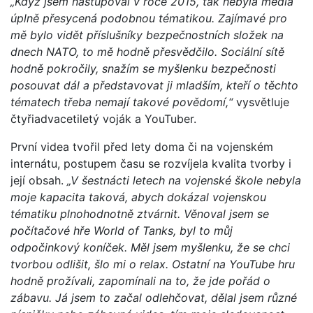
„Když jsem nastupoval v roce 2015, tak nebyla média
úplně přesycená podobnou tématikou. Zajímavé pro
mě bylo vidět příslušníky bezpečnostních složek na
dnech NATO, to mě hodně přesvědčilo. Sociální sítě
hodně pokročily, snažím se myšlenku bezpečnosti
posouvat dál a představovat ji mladším, kteří o těchto
tématech třeba nemají takové povědomí,“
vysvětluje
čtyřiadvacetiletý voják a YouTuber.
První videa tvořil před lety doma či na vojenském
internátu, postupem času se rozvíjela kvalita tvorby i
její obsah.
„V šestnácti letech na vojenské škole nebyla
moje kapacita taková, abych dokázal vojenskou
tématiku plnohodnotně ztvárnit. Věnoval jsem se
počítačové hře World of Tanks, byl to můj
odpočinkový koníček. Měl jsem myšlenku, že se chci
tvorbou odlišit, šlo mi o relax. Ostatní na YouTube hru
hodně prožívali, zapomínali na to, že jde pořád o
zábavu. Já jsem to začal odlehčovat, dělal jsem různé