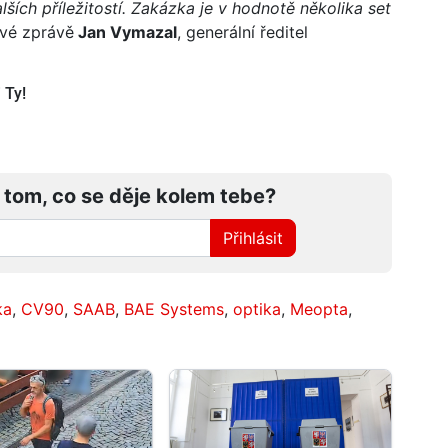
ších příležitostí. Zakázka je v hodnotě několika set
vé zprávě
Jan Vymazal
, generální ředitel
 Ty!
 tom, co se děje kolem tebe?
Přihlásit
ka
,
CV90
,
SAAB
,
BAE Systems
,
optika
,
Meopta
,