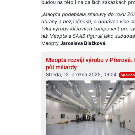
budou na této i na dalších zakázkách pro 
„Meopta podepsala smlouvy do roku 2030
obrany a bezpečnosti, o dodávce více n
týká výroby klíčových komponent pro s
níž Meopta a SAAB figurují jako subdoda
Meopty
Jaroslava Blažková
.
Meopta rozvíjí výrobu v Přerově.
půl miliardy
Středa, 12. března 2025, 09:04
Společn