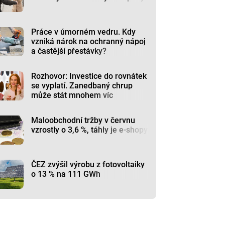
Práce v úmorném vedru. Kdy
vzniká nárok na ochranný nápoj
a častější přestávky?
Rozhovor: Investice do rovnátek
se vyplatí. Zanedbaný chrup
může stát mnohem víc
Maloobchodní tržby v červnu
vzrostly o 3,6 %, táhly je e-shopy
ČEZ zvýšil výrobu z fotovoltaiky
o 13 % na 111 GWh