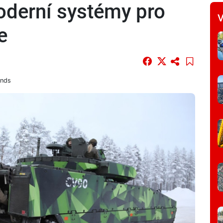
oderní systémy pro
V
e
unds