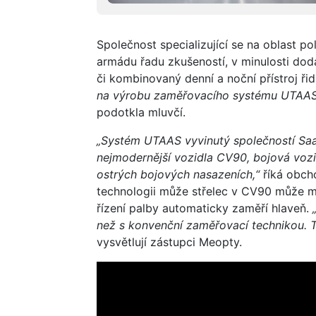
Společnost specializující se na oblast p
armádu řadu zkušeností, v minulosti do
či kombinovaný denní a noční přístroj ř
na výrobu zaměřovacího systému UTAAS 
podotkla mluvčí.
„Systém UTAAS vyvinutý společností Saa
nejmodernější vozidla CV90, bojová voz
ostrých bojových nasazeních,“
říká obch
technologii může střelec v CV90 může mí
řízení palby automaticky zaměří hlaveň.
než s konvenční zaměřovací technikou. 
vysvětlují zástupci Meopty.