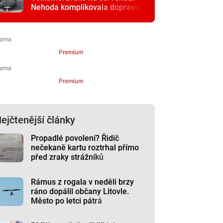
Nehoda komplikovala dopravu
Premium
Premium
ejčtenější články
Propadlé povolení? Řidič
nečekaně kartu roztrhal přímo
před zraky strážníků
Rámus z rogala v neděli brzy
ráno dopálil občany Litovle.
Město po letci pátrá