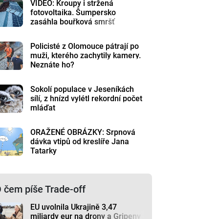
VIDEO: Kroupy i stržená
fotovoltaika. Šumpersko
zasáhla bouřková smršť
Policisté z Olomouce pátrají po
muži, kterého zachytily kamery.
Neznáte ho?
Sokolí populace v Jeseníkách
sílí, z hnízd vylétl rekordní počet
mláďat
ORAŽENÉ OBRÁZKY: Srpnová
dávka vtipů od kreslíře Jana
Tatarky
 čem píše Trade-off
EU uvolnila Ukrajině 3,47
miliardy eur na drony a Gripeny