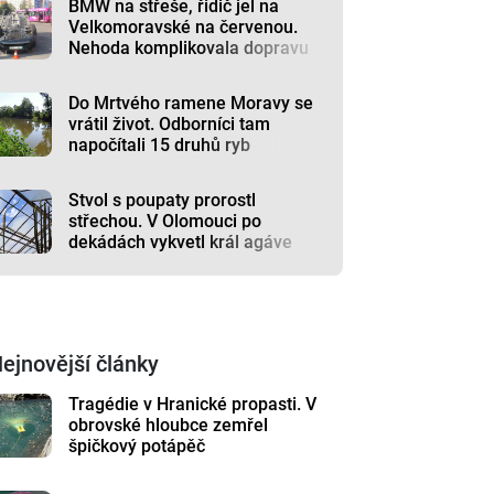
BMW na střeše, řidič jel na
Velkomoravské na červenou.
Nehoda komplikovala dopravu
Do Mrtvého ramene Moravy se
vrátil život. Odborníci tam
napočítali 15 druhů ryb
Stvol s poupaty prorostl
střechou. V Olomouci po
dekádách vykvetl král agáve
ejnovější články
Tragédie v Hranické propasti. V
obrovské hloubce zemřel
špičkový potápěč