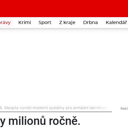
rávy
Krimi
Sport
Z kraje
Drbna
Kalendář 
ně. Meopta vyrobí moderní systémy pro armádní obrněnce
y milionů ročně.