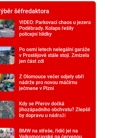
ýběr šéfredaktora
VIDEO: Parkovací chaos u jezera
Poděbrady. Kolaps řešily
policejní hlídky
Po osmi letech nelegální garáže
v Prostějově stále stojí. Zmizela
jen část zdi
Z Olomouce večer odjely obří
nádrže pro novou máčírnu
ječmene v Plzni
Kdy se Přerov dočká
jihozápadního obchvatu? Zlepšil
by dopravu u nádraží
BMW na střeše, řidič jel na
Velkomoravské na červenou.