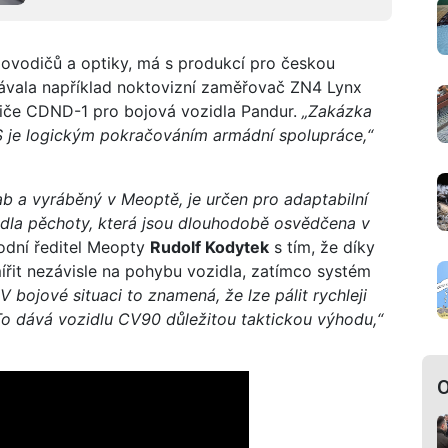
olovodičů a optiky, má s produkcí pro českou
dávala například noktovizní zaměřovač ZN4 Lynx
idiče CDND-1 pro bojová vozidla Pandur.
„Zakázka
je logickým pokračováním armádní spolupráce,“
b a vyráběný v Meoptě, je určen pro adaptabilní
idla pěchoty, která jsou dlouhodobě osvědčena v
odní ředitel Meopty
Rudolf Kodytek
s tím, že díky
řit nezávisle na pohybu vozidla, zatímco systém
„V bojové situaci to znamená, že lze pálit rychleji
To dává vozidlu CV90 důležitou taktickou výhodu,“
O