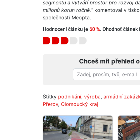
segmentu a vytváří prostor pro rozvoj dal
milionů korun ročně,“
komentoval v tisko
společnosti Meopta.
Hodnocení článku je
60 %
. Ohodnoť článek i
Chceš mít přehled o
Štítky
podnikání
,
výroba
,
armádní zakáz
Přerov
,
Olomoucký kraj