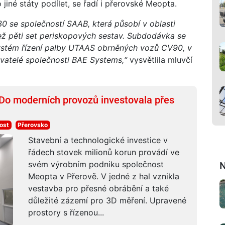
jiné státy podílet, se řadí i přerovské Meopta.
 se společností SAAB, která působí v oblasti
ež pěti set periskopových sestav. Subdodávka se
ystém řízení palby UTAAS obrněných vozů CV90, v
vatelé společnosti BAE Systems,“
vysvětlila mluvčí
 Do moderních provozů investovala přes
ost
Přerovsko
Stavební a technologické investice v
řádech stovek milionů korun provádí ve
svém výrobním podniku společnost
N
Meopta v Přerově. V jedné z hal vznikla
vestavba pro přesné obrábění a také
důležité zázemí pro 3D měření. Upravené
prostory s řízenou...