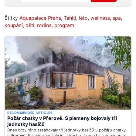
Štítky
Aquapalace Praha
,
Tahiti
,
léto
,
wellness
,
spa
,
koupání
,
děti
,
rodina
,
program