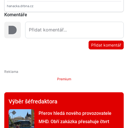
Komentáře
Přidat komentář
Premium
Výběr šéfredaktora
Přerov hledá nového provozovatele
MHD. Obří zakázka přesahuje čtvrt