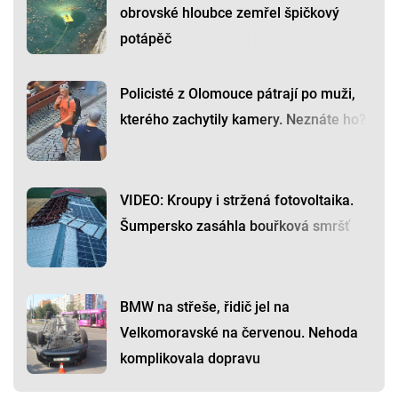
obrovské hloubce zemřel špičkový
potápěč
Policisté z Olomouce pátrají po muži,
kterého zachytily kamery. Neznáte ho?
VIDEO: Kroupy i stržená fotovoltaika.
Šumpersko zasáhla bouřková smršť
BMW na střeše, řidič jel na
Velkomoravské na červenou. Nehoda
komplikovala dopravu