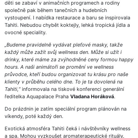
děti se zabaví v animačních programech a rodiny
společně pak během tanečních a hudebních
vystoupení. I nabídka restaurace a baru se inspirovala
Tahiti. Nebudou chybět koktejly, lehká tropická jídla a
ovocné speciality.
„Budeme pravidelně vydávat pleťové masky, takže
každý může zažít svůj wellness den. Může si užít i
drinky, které máme za zvýhodněné ceny formou happy
hours. A naši animátoři se promění ve wellness
průvodce, kteří budou organizovat tu krásu pro naše
klienty v průběhu celého dne. To je ta dovolená na
Tahiti,“
informovala na tiskové konferenci generální
ředitelka Aquapalace Praha
Vladana Horáková
.
Do prázdnin je zatím speciální program plánován na
víkendy, poté každý den.
Exotická atmosféra Tahiti čeká i návštěvníky wellness
a spa. Mohou vyzkoušet aromaterapeutické rituály,