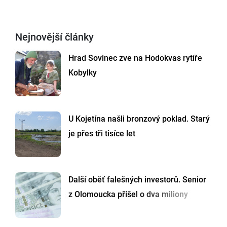
Nejnovější články
Hrad Sovinec zve na Hodokvas rytíře
Kobylky
U Kojetína našli bronzový poklad. Starý
je přes tři tisíce let
Další oběť falešných investorů. Senior
z Olomoucka přišel o dva miliony