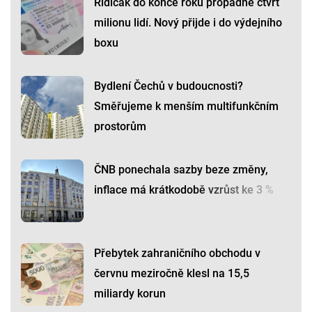
Řidičák do konce roku propadne čtvrt
milionu lidí. Nový přijde i do výdejního
boxu
Bydlení Čechů v budoucnosti?
Směřujeme k menším multifunkčním
prostorům
ČNB ponechala sazby beze změny,
inflace má krátkodobě vzrůst ke 3 %
Přebytek zahraničního obchodu v
červnu meziročně klesl na 15,5
miliardy korun