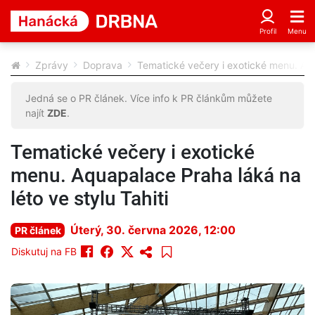
Zprávy
Doprava
Tematické večery i exotické menu. Aqua
Jedná se o PR článek. Více info k PR článkům můžete
najít
ZDE
.
Tematické večery i exotické
menu. Aquapalace Praha láká na
léto ve stylu Tahiti
Úterý, 30. června 2026, 12:00
PR článek
Diskutuj na FB