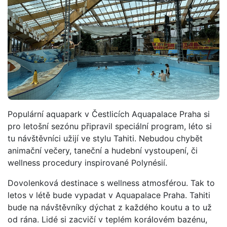
Populární aquapark v Čestlicích Aquapalace Praha si
pro letošní sezónu připravil speciální program, léto si
tu návštěvníci užijí ve stylu Tahiti. Nebudou chybět
animační večery, taneční a hudební vystoupení, či
wellness procedury inspirované Polynésií.
Dovolenková destinace s wellness atmosférou. Tak to
letos v létě bude vypadat v Aquapalace Praha. Tahiti
bude na návštěvníky dýchat z každého koutu a to už
od rána. Lidé si zacvičí v teplém korálovém bazénu,