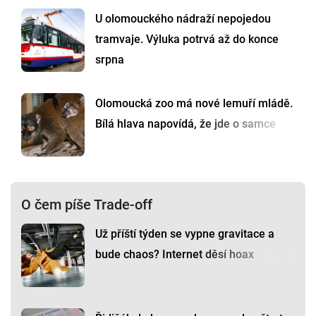
U olomouckého nádraží nepojedou
tramvaje. Výluka potrvá až do konce
srpna
Olomoucká zoo má nové lemuří mládě.
Bílá hlava napovídá, že jde o samce
O čem píše Trade-off
Už příští týden se vypne gravitace a
bude chaos? Internet děsí hoax